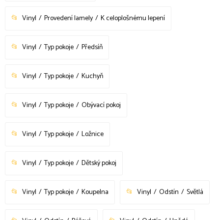
Vinyl
Provedení lamely
K celoplošnému lepení
Vinyl
Typ pokoje
Předsíň
Vinyl
Typ pokoje
Kuchyň
Vinyl
Typ pokoje
Obývací pokoj
Vinyl
Typ pokoje
Ložnice
Vinyl
Typ pokoje
Dětský pokoj
Vinyl
Typ pokoje
Koupelna
Vinyl
Odstín
Světlá