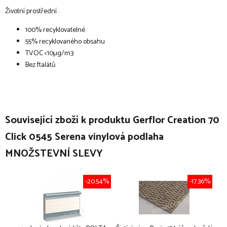
Životní prostřední :
100% recyklovatelné
55% recyklovaného obsahu
TVOC <10µg/m3
Bez ftalátů
Související zboží k produktu Gerflor Creation 70
Click 0545 Serena vinylová podlaha
MNOŽSTEVNÍ SLEVY
-20.54%
-17.36%