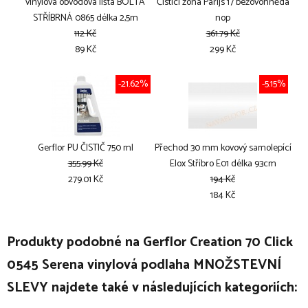
vinylová obvodová lišta BOLTA
Čistící zóna Parijs 17 béžovohnědá
STŘÍBRNÁ 0865 délka 2,5m
nop
112 Kč
361.79 Kč
89 Kč
299 Kč
-21.62%
-5.15%
Gerflor PU ČISTIČ 750 ml
Přechod 30 mm kovový samolepící
355.99 Kč
Elox Stříbro E01 délka 93cm
279.01 Kč
194 Kč
184 Kč
Produkty podobné na Gerflor Creation 70 Click
0545 Serena vinylová podlaha MNOŽSTEVNÍ
SLEVY najdete také v následujících kategoriích: