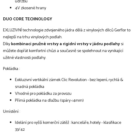
údržbu
4V zkosené hrany
DUO CORE TECHNOLOGY
EXLUZIVNÍ technologie zdvojeného jádra dělá z vinylových dílců Gerflor to
nejlepší na trhu vinylových podlah.
Díky
kombinaci pružné vrstvy a rigidní vrstvy v jádru podlahy
si
můžete dopřát komfortní chůzi a současně se spolehnout na vynikající
užitné vlastnosti podlahy.
Pokládka :
Exkluzivní vertikální zámek Clic Revolution - bez lepení, rychlá &
snadná pokládka
Vhodné pro pokládku za provozu
Přímá pokládka na dlažbu (spáry <4mm)
Umístění :
Idelání pro vyšší komerční zátěž : kanceláře, hotely - klasifikace
33/42