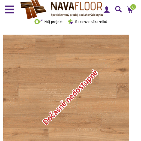
0
Můj projekt
Recenze zákazníků
Dočasně nedostupné