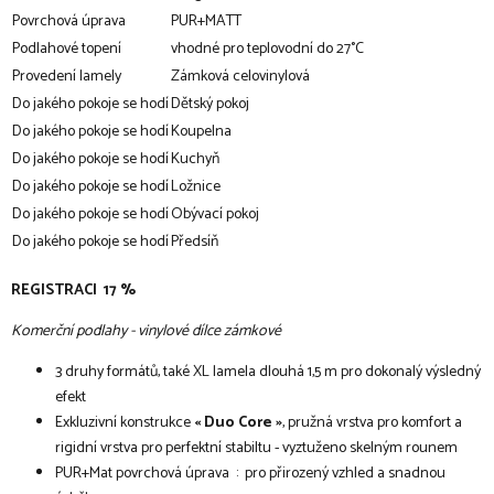
Povrchová úprava
PUR+MATT
Podlahové topení
vhodné pro teplovodní do 27°C
Provedení lamely
Zámková celovinylová
Do jakého pokoje se hodí
Dětský pokoj
Do jakého pokoje se hodí
Koupelna
Do jakého pokoje se hodí
Kuchyň
Do jakého pokoje se hodí
Ložnice
Do jakého pokoje se hodí
Obývací pokoj
Do jakého pokoje se hodí
Předsíň
REGISTRACI 17 %
Komerční podlahy - vinylové dílce zámkové
3 druhy formátů, také XL lamela dlouhá 1,5 m pro dokonalý výsledný
efekt
Exkluzivní konstrukce
« Duo Core »
, pružná vrstva pro komfort a
rigidní vrstva pro perfektní stabiltu - vyztuženo skelným rounem
PUR+Mat povrchová úprava : pro přirozený vzhled a snadnou