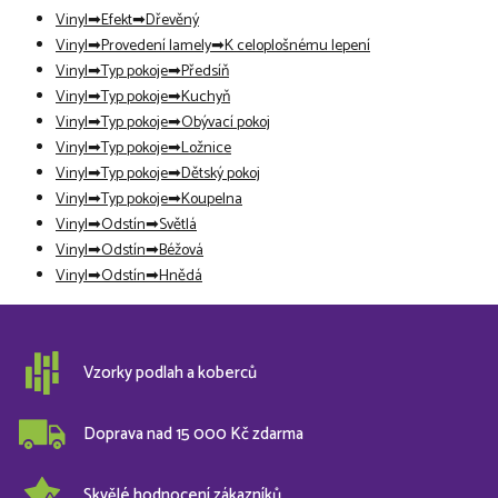
Vinyl
Efekt
Dřevěný
Vinyl
Provedení lamely
K celoplošnému lepení
Vinyl
Typ pokoje
Předsíň
Vinyl
Typ pokoje
Kuchyň
Vinyl
Typ pokoje
Obývací pokoj
Vinyl
Typ pokoje
Ložnice
Vinyl
Typ pokoje
Dětský pokoj
Vinyl
Typ pokoje
Koupelna
Vinyl
Odstín
Světlá
Vinyl
Odstín
Béžová
Vinyl
Odstín
Hnědá
Vzorky podlah a koberců
Doprava nad 15 000 Kč zdarma
Skvělé hodnocení zákazníků