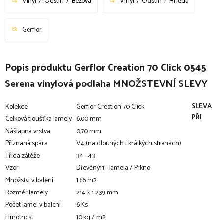
Vinyl
Odstín
Béžová
Vinyl
Odstín
Hnědá
Gerflor
Popis produktu Gerflor Creation 70 Click 0545
Serena vinylová podlaha MNOŽSTEVNÍ SLEVY
SLEVA
Kolekce
Gerflor Creation 70 Click
PŘI
Celková tloušťka lamely
6,00 mm
Nášlapná vrstva
0,70 mm
Přiznaná spára
V4 (na dlouhých i krátkých stranách)
Třída zátěže
34 - 43
Vzor
Dřevěný: 1 - lamela / Prkno
Množství v balení
1.86 m2
Rozměr lamely
214 × 1 239 mm
Počet lamel v balení
6 Ks
Hmotnost
10 kg / m2