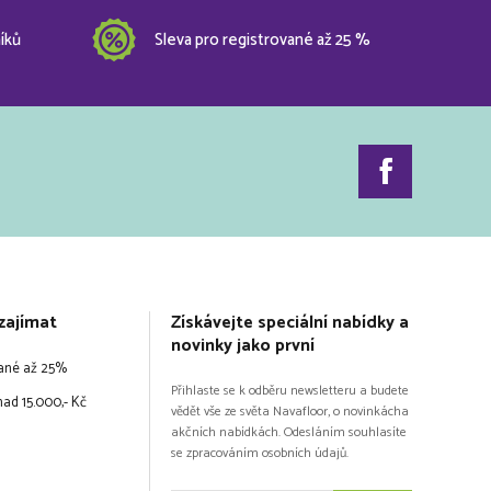
íků
Sleva pro registrované až 25 %
zajímat
Získávejte speciální nabídky a
novinky jako první
vané až 25%
Přihlaste se k odběru newsletteru a budete
ad 15.000,- Kč
vědět vše ze světa Navafloor, o novinkácha
akčních nabídkách. Odesláním souhlasíte
se zpracováním osobních údajů.