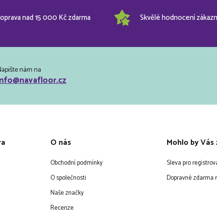
oprava nad 15 000 Kč zdarma
Skvělé hodnocení zákazn
Napište nám na
info@navafloor.cz
ra
O nás
Mohlo by Vás 
Obchodní podmínky
Sleva pro registro
O společnosti
Dopravné zdarma n
Naše značky
Recenze