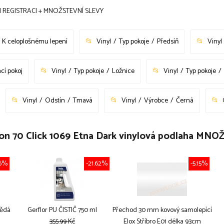
I REGISTRACI + MNOŽSTEVNÍ SLEVY
K celoplošnému lepení
Vinyl
Typ pokoje
Předsíň
Vinyl
cí pokoj
Vinyl
Typ pokoje
Ložnice
Vinyl
Typ pokoje
Vinyl
Odstín
Tmavá
Vinyl
Výrobce
Černá
ation 70 Click 1069 Etna Dark vinylová podlaha M
36%
-21.62%
-5.15%
nědá
Gerflor PU ČISTIČ 750 ml
Přechod 30 mm kovový samolepící
355.99 Kč
Elox Stříbro E01 délka 93cm