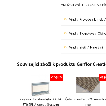
MNOŽSTEVNÍ SLEVY + SLEVA PŘ
Vinyl
Provedení lamely
Vinyl
Typ pokoje
Obýva
Vinyl
Efekt
Minerální
Související zboží k produktu Gerflor Cre
-20.54%
-17.
vinylová obvodová lišta BOLTA
Čistící zóna Parijs 17 béžovoh
STŘÍBRNÁ 0865 délka 2,5m
nop