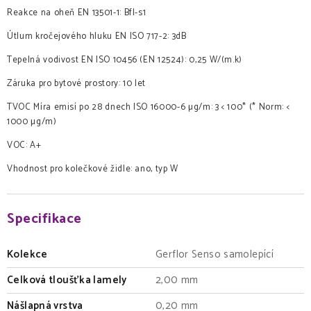
Reakce na oheň EN 13501-1: Bfl-s1
Útlum kročejového hluku EN ISO 717-2: 3dB
Tepelná vodivost EN ISO 10456 (EN 12524): 0,25 W/(m.k)
Záruka pro bytové prostory: 10 let
TVOC Míra emisí po 28 dnech ISO 16000-6 µg/m: 3 < 100* (* Norm: <
1000 µg/m)
VOC: A+
Vhodnost pro kolečkové židle: ano, typ W
Specifikace
Kolekce
Gerflor Senso samolepící
Celková tloušťka lamely
2,00 mm
Nášlapná vrstva
0,20 mm