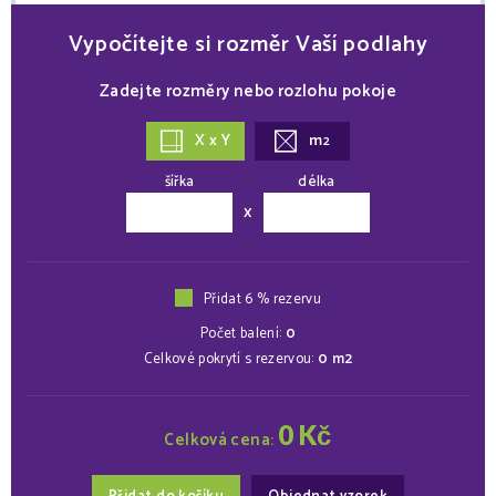
Vypočítejte si rozměr Vaší podlahy
Zadejte rozměry nebo rozlohu pokoje
X x Y
m
2
šířka
délka
x
Přidat 6 % rezervu
Počet balení:
0
Celkové pokrytí s rezervou:
0
m2
0
Kč
Celková cena: