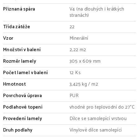
Přiznaná spára
V4 (na dlouhých i krátkých
stranách)
Třída zátěže
22
Vzor
Minerální
Množství v balení
2,22 m2
Rozměr lamely
305 x 609 mm
Počet lamel v balení
12 Ks
Hmotnost
3,425 kg / m2
Povrchová úprava
PUR
Podlahové topení
vhodné pro teplovodní do 27°C
Provedení lamely
Dílce se samolepící vrstvou
Druh podlahy
Vinylové dílce samolepící