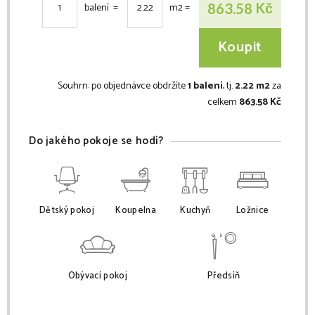
Kč
863.58
balení =
m2
=
Koupit
Souhrn:
po objednávce obdržíte
1 balení
, tj.
2.22 m2
za
celkem
863.58 Kč
Do jakého pokoje se hodí?
Dětský pokoj
Koupelna
Kuchyň
Ložnice
Obývací pokoj
Předsíň