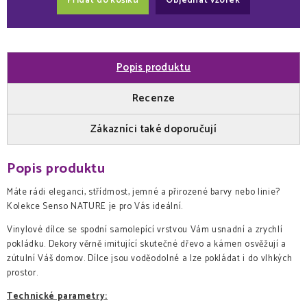
Přidat do košíku
Objednat vzorek
Popis produktu
Recenze
Zákazníci také doporučují
Popis produktu
Máte rádi eleganci, střídmost, jemné a přirozené barvy nebo linie?
Kolekce Senso NATURE je pro Vás ideální.
Vinylové dílce se spodní samolepící vrstvou Vám usnadní a zrychlí
pokládku. Dekory věrně imitující skutečné dřevo a kámen osvěžují a
zútulní Váš domov. Dílce jsou voděodolné a lze pokládat i do vlhkých
prostor.
Technické parametry: