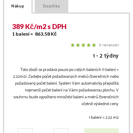
Nákup
Doplňky
389
Kč/
m2
s DPH
1 balení =
863.58
Kč
(1 recenze)
1 - 2 týdny
Toto zboží se prodává pouze po celých baleních (1 balení =
2.22
m2
). Zadejte počet požadovaných metrů čtverečních nebo
požadovaný počet balení. Systém Vám automaticky přepočítá
nejmenší počet balení na Vámi požadovanou plochu. V
souhrnu bude vypočteno množství balení a metrů čtverečních
včetně výsledné ceny.
1 balení =
2.22
m2