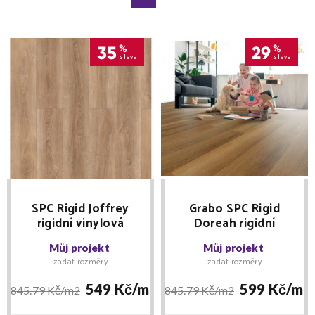
35
%
29
%
sleva
sleva
SPC Rigid Joffrey
Grabo SPC Rigid
rigidní vinylová
Doreah rigidní
podlaha 0,4 mm s
vinylová podlaha 0,4
Můj projekt
Můj projekt
integrovanou
mm s integrovanou
zadat rozměry
zadat rozměry
podložkou
podložkou
549 Kč/
m2
599 Kč/
m2
845.79 Kč/
m2
845.79 Kč/
m2