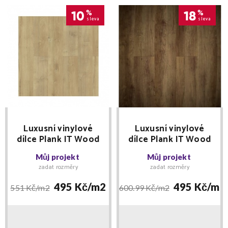
10
%
18
%
sleva
sleva
Luxusní vinylové
Luxusní vinylové
dílce Plank IT Wood
dílce Plank IT Wood
2003 REED - SV.
2004 DAVOS - TM.
Můj projekt
Můj projekt
HNĚDÝ
HNĚDÝ
zadat rozměry
zadat rozměry
495 Kč/
m2
495 Kč/
m2
551 Kč/
m2
600.99 Kč/
m2