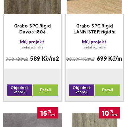
Grabo SPC Rigid
Grabo SPC Rigid
Davos 1804
LANNISTER rigidní
vinylová podlaha 0,4
Můj projekt
Můj projekt
mm s integrovanou
zadat rozměry
zadat rozměry
podložkou
589 Kč/
m2
699 Kč/
m2
799 Kč/
m2
839.99 Kč/
m2
Objednat
Objednat
Detail
Detail
vzorek
vzorek
15
%
10
%
sleva
sleva