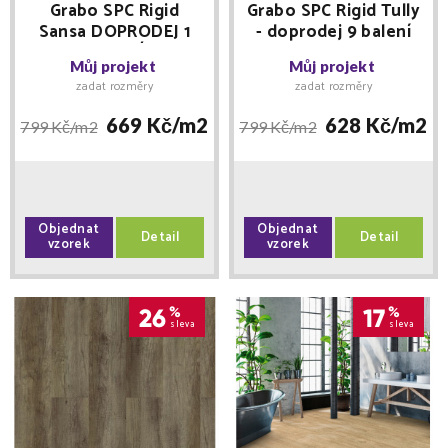
Grabo SPC Rigid
Grabo SPC Rigid Tully
Sansa DOPRODEJ 1
- doprodej 9 balení
BALENÍ
Můj projekt
Můj projekt
zadat rozměry
zadat rozměry
669 Kč/
m2
628 Kč/
m2
799 Kč/
m2
799 Kč/
m2
Objednat
Objednat
Detail
Detail
vzorek
vzorek
26
%
17
%
sleva
sleva