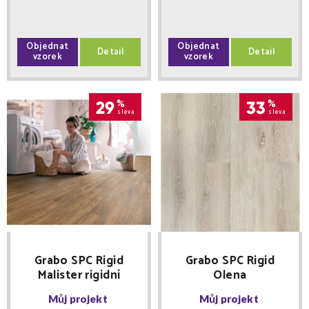
Objednat
Objednat
Detail
Detail
vzorek
vzorek
29
%
33
%
sleva
sleva
Grabo SPC Rigid
Grabo SPC Rigid
Malister rigidní
Olena
vinylová podlaha 0,4
Můj projekt
Můj projekt
mm s integrovanou