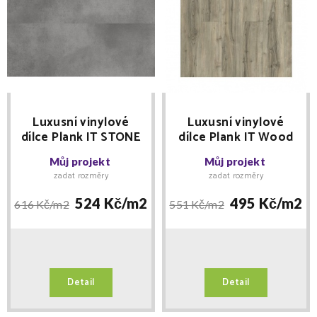
Luxusní vinylové
Luxusní vinylové
dílce Plank IT STONE
dílce Plank IT Wood
0029 ROYCE -
2000 BRONN -
Můj projekt
Můj projekt
ŠEDOBÉŽOVÝ
BÉŽOVOŠEDÝ
zadat rozměry
zadat rozměry
524 Kč/
m2
495 Kč/
m2
616 Kč/
m2
551 Kč/
m2
Detail
Detail