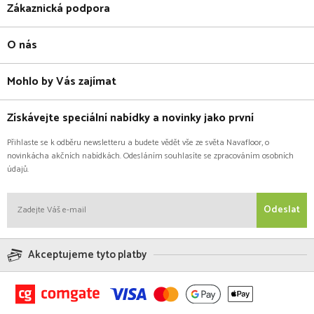
Zákaznická podpora
O nás
Mohlo by Vás zajímat
Získávejte speciální nabídky a novinky jako první
Přihlaste se k odběru newsletteru a budete vědět vše ze světa Navafloor, o
novinkácha akčních nabídkách. Odesláním souhlasíte se zpracováním osobních
údajů.
Odeslat
Akceptujeme tyto platby