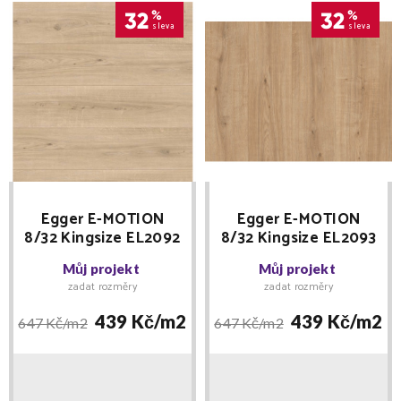
32
%
32
%
sleva
sleva
Egger E-MOTION
Egger E-MOTION
8/32 Kingsize EL2092
8/32 Kingsize EL2093
Dub Ortega přírodní
Dub Ortega
Můj projekt
Můj projekt
zadat rozměry
zadat rozměry
439 Kč/
m2
439 Kč/
m2
647 Kč/
m2
647 Kč/
m2