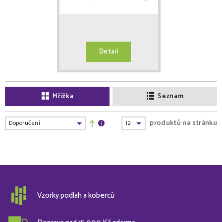
Detail
Mřížka
Seznam
produktů na stránku
Vzorky podlah a koberců