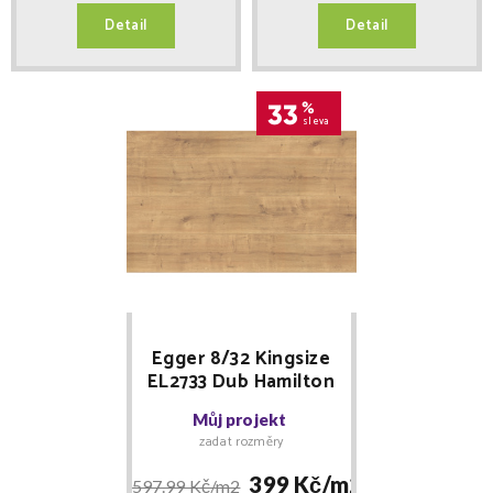
Detail
Detail
33
%
sleva
Egger 8/32 Kingsize
EL2733 Dub Hamilton
Můj projekt
zadat rozměry
399 Kč/
m2
597.99 Kč/
m2