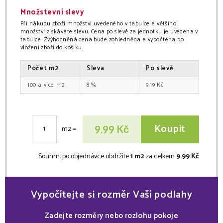
Množstevní slevy
Při nákupu zboží množství uvedeného v tabulce a většího
množství získáváte slevu. Cena po slevě za jednotku je uvedena v
tabulce. Zvýhodněná cena bude zohledněna a vypočtena po
vložení zboží do košíku.
Počet
m2
Sleva
Po slevě
100
m2
8
%
9.19
Kč
Koupit
Kč
9.99
m2
=
Souhrn:
po objednávce obdržíte
1 m2
za celkem
9.99 Kč
Vypočítejte si rozměr Vaší podlahy
Zadejte rozměry nebo rozlohu pokoje