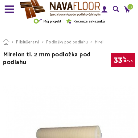
0
Můj projekt
Recenze zákazníků
Příslušenství
Podložky pod podlahu
Mirel
Mirelon tl. 2 mm podložka pod
33
%
podlahu
sleva