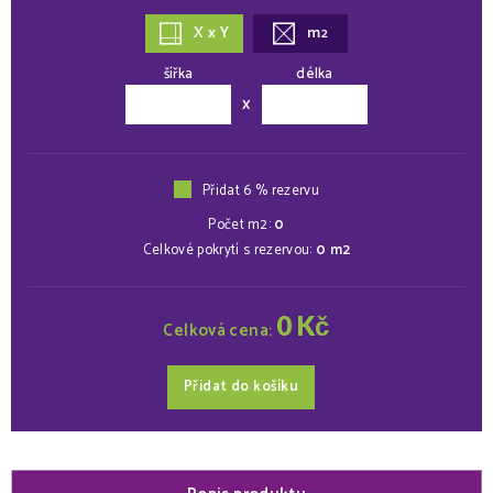
X x Y
m
2
šířka
délka
x
Přidat 6 % rezervu
Počet m2:
0
Celkové pokrytí s rezervou:
0
m2
0
Kč
Celková cena:
Přidat do košíku