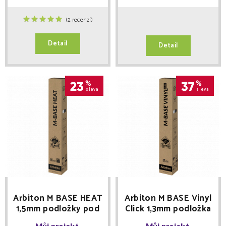
(2 recenzí)
Detail
Detail
23
%
37
%
sleva
sleva
Arbiton M BASE HEAT
Arbiton M BASE Vinyl
1,5mm podložky pod
Click 1,3mm podložka
dřevěné
pod vinylové podlahy
Můj projekt
Můj projekt