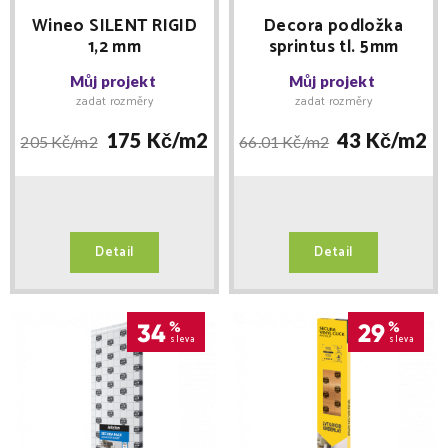
Wineo SILENT RIGID
Decora podložka
1,2 mm
sprintus tl. 5mm
Můj projekt
Můj projekt
zadat rozměry
zadat rozměry
175 Kč/
m2
43 Kč/
m2
205 Kč/
m2
66.01 Kč/
m2
Detail
Detail
34
%
29
%
sleva
sleva