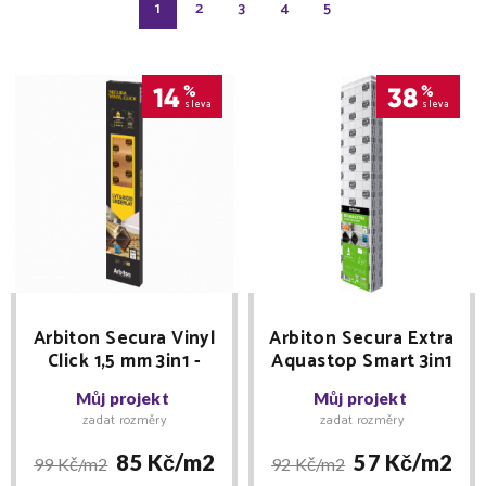
1
2
3
4
5
14
%
38
%
sleva
sleva
Arbiton Secura Vinyl
Arbiton Secura Extra
Click 1,5 mm 3in1 -
Aquastop Smart 3in1
podložka pod
3mm
Můj projekt
Můj projekt
zámkový vinyl
zadat rozměry
zadat rozměry
85 Kč/
m2
57 Kč/
m2
99 Kč/
m2
92 Kč/
m2