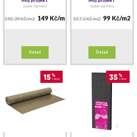
zadat rozměry
zadat rozměry
149 Kč/
m2
99 Kč/
m2
192.39 Kč/
m2
157.3 Kč/
m2
Detail
Detail
15
%
35
%
sleva
sleva