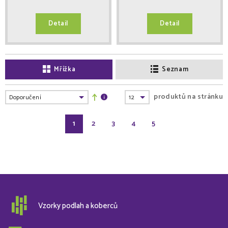
Detail
Detail
Mřížka
Seznam
produktů na stránku
1
2
3
4
5
Vzorky podlah a koberců