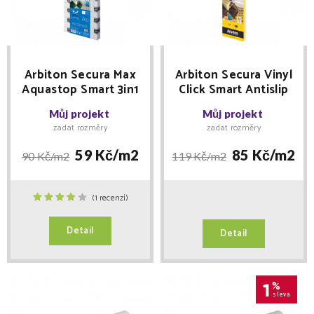
Arbiton Secura Max
Arbiton Secura Vinyl
Aquastop Smart 3in1
Click Smart Antislip
5 mm
3in1 1,5 mm
Můj projekt
Můj projekt
zadat rozměry
zadat rozměry
59 Kč/
m2
85 Kč/
m2
90 Kč/
m2
119 Kč/
m2
(1 recenzí)
Detail
Detail
1
%
sleva