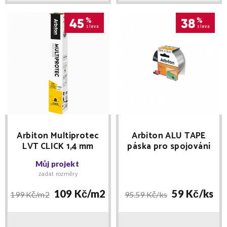
45
%
38
%
sleva
sleva
Arbiton Multiprotec
Arbiton ALU TAPE
LVT CLICK 1,4 mm
páska pro spojování
podložek
Můj projekt
zadat rozměry
109 Kč/
m2
59 Kč/
ks
199 Kč/
m2
95.59 Kč/
ks