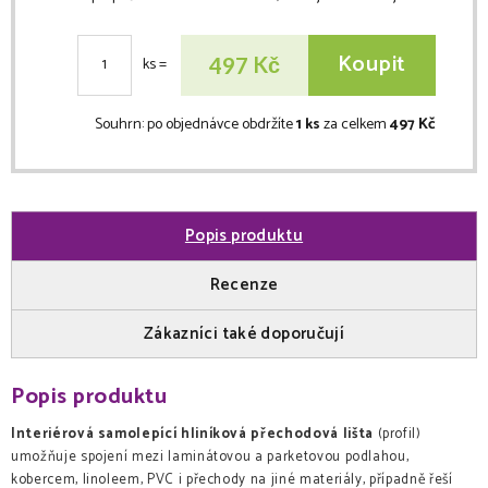
Koupit
Kč
497
ks
=
Souhrn:
po objednávce obdržíte
1 ks
za celkem
497 Kč
Popis produktu
Recenze
Zákazníci také doporučují
Popis produktu
Interiérová samolepící hliníková přechodová lišta
(profil)
umožňuje spojení mezi laminátovou a parketovou podlahou,
kobercem, linoleem, PVC i přechody na jiné materiály, případně řeší