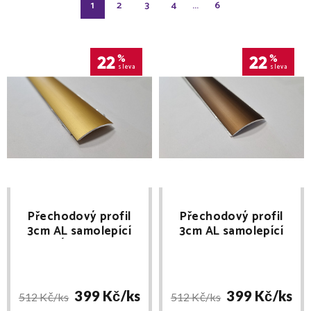
1
2
3
4
...
6
22
%
22
%
sleva
sleva
Přechodový profil
Přechodový profil
3cm AL samolepící
3cm AL samolepící
ZLATÁ eloxovaný
BRONZ eloxovaný
Profilpas délka 270cm
Profilpas délka 270cm
399 Kč/
ks
399 Kč/
ks
512 Kč/
ks
512 Kč/
ks