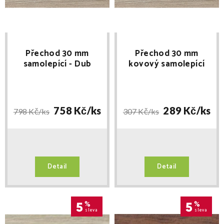
Přechod 30 mm
Přechod 30 mm
samolepící - Dub
kovový samolepící
přírodní E920 délka
Dub přírodní E920
270cm
délka 93cm
758 Kč/
ks
289 Kč/
ks
798 Kč/
ks
307 Kč/
ks
Detail
Detail
5
%
5
%
sleva
sleva