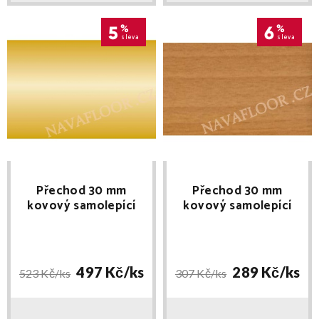
5
%
6
%
sleva
sleva
Přechod 30 mm
Přechod 30 mm
kovový samolepící
kovový samolepící
Elox Zlatá E00 délka
Buk E08 délka 100cm
270cm
497 Kč/
ks
289 Kč/
ks
523 Kč/
ks
307 Kč/
ks