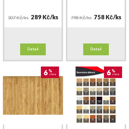
délka 93cm
289 Kč/
ks
758 Kč/
ks
307 Kč/
ks
798 Kč/
ks
Detail
Detail
6
%
6
%
sleva
sleva