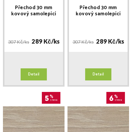
Přechod 30 mm
Přechod 30 mm
kovový samolepící
kovový samolepící
Dub světlý P25A
Dub drásaný P301
délka 100cm
délka 100cm
289 Kč/
ks
289 Kč/
ks
307 Kč/
ks
307 Kč/
ks
Detail
Detail
5
%
6
%
sleva
sleva