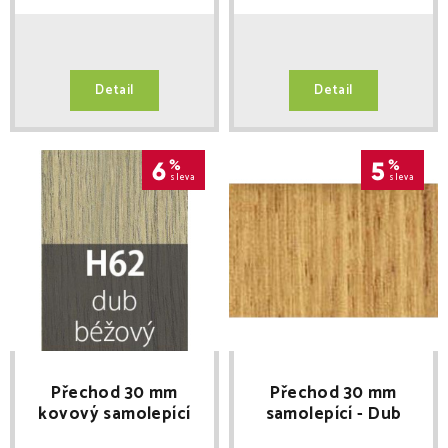
Detail
Detail
6
%
5
%
sleva
sleva
Přechod 30 mm
Přechod 30 mm
kovový samolepící
samolepící - Dub
Dub béžový H62
P25A délka 270cm