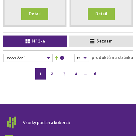
Detail
Detail
Mřížka
Seznam
produktů na stránku
1
2
3
4
...
6
Vzorky podlah a koberců