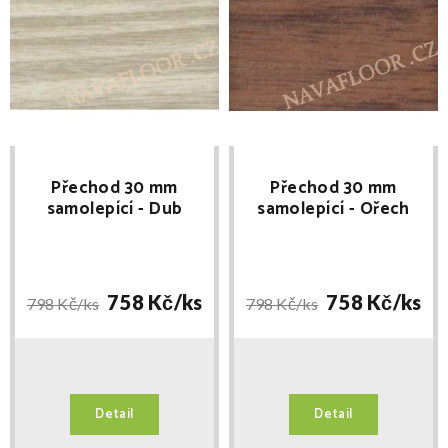
Přechod 30 mm
Přechod 30 mm
samolepící - Dub
samolepící - Ořech
mocca E902 délka
H81 délka 270cm
270cm
758 Kč/
ks
758 Kč/
ks
798 Kč/
ks
798 Kč/
ks
Detail
Detail