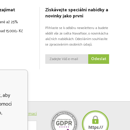
zajímat
Získávejte speciální nabídky a
novinky jako první
vané až 25%
Přihlaste se k odběru newsletteru a budete
ad 15.000,- Kč
vědět vše ze světa Navafloor, o novinkácha
akčních nabídkách. Odesláním souhlasíte
se zpracováním osobních údajů.
Odeslat
, aby
pomocí
,
Více informací