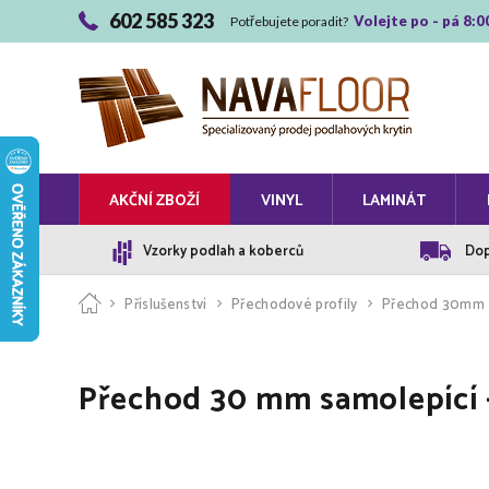
602 585 323
Volejte po - pá 8:0
Potřebujete poradit?
AKČNÍ ZBOŽÍ
VINYL
LAMINÁT
Vzorky podlah a koberců
Dop
Příslušenství
Přechodové profily
Přechod 30mm
Přechod 30 mm samolepící 