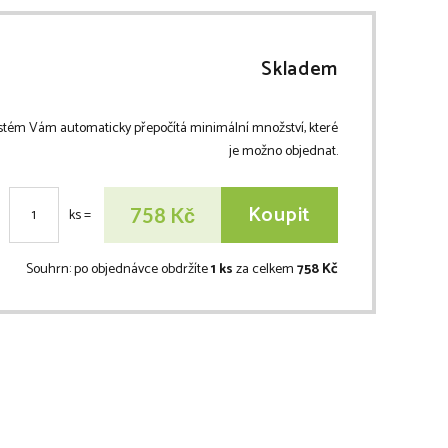
Skladem
stém Vám automaticky přepočítá minimální množství, které
je možno objednat.
Koupit
Kč
758
ks
=
Souhrn:
po objednávce obdržíte
1 ks
za celkem
758 Kč