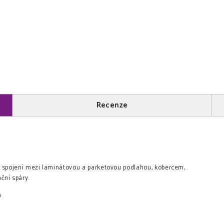
Recenze
e spojení mezi laminátovou a parketovou podlahou, kobercem,
ační spáry.
m