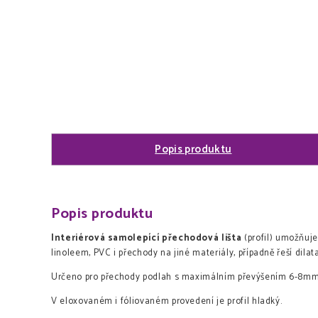
Popis produktu
Popis produktu
Interiérová samolepící přechodová lišta
(profil) umožňuj
linoleem, PVC i přechody na jiné materiály, případně řeší dilat
Určeno pro přechody podlah s maximálním převýšením 6-8m
V eloxovaném i fóliovaném provedení je profil hladký.