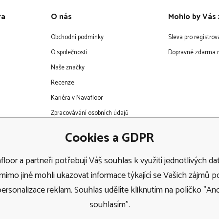
ra
O nás
Mohlo by Vás 
Obchodní podmínky
Sleva pro registro
O společnosti
Dopravné zdarma n
Naše značky
Recenze
Kariéra v Navafloor
Zpracovávání osobních údajů
EET
Cookies a GDPR
loor a partneři potřebují Váš souhlas k využití jednotlivých dat
imo jiné mohli ukazovat informace týkající se Vašich zájmů 
personalizace reklam. Souhlas udělíte kliknutím na políčko "Ano
Doprava
souhlasím".