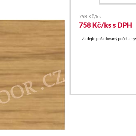
798
Kč/ks
758
Kč/
ks
s DPH
Zadejte požadovaný počet a sy