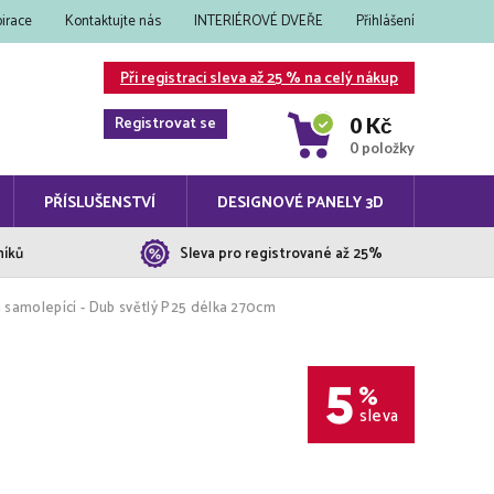
pirace
Kontaktujte nás
INTERIÉROVÉ DVEŘE
Přihlášení
Při registraci sleva až 25 % na celý nákup
Registrovat se
0 Kč
0 položky
PŘÍSLUŠENSTVÍ
DESIGNOVÉ PANELY 3D
níků
Sleva pro registrované až 25%
samolepící - Dub světlý P25 délka 270cm
5
%
sleva