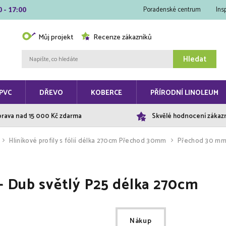
Poradenské centrum
Ins
0 - 17:00
Můj projekt
Recenze zákazníků
Hledat
PVC
DŘEVO
KOBERCE
PŘÍRODNÍ LINOLEUM
rava nad 15 000 Kč zdarma
Skvělé hodnocení zákaz
Hliníkové profily s fólií délka 270cm Přechod 30mm
Přechod 30 mm 
- Dub světlý P25 délka 270cm
Nákup