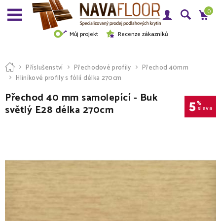
0
Můj projekt
Recenze zákazníků
Příslušenství
Přechodové profily
Přechod 40mm
Hliníkové profily s fólií délka 270cm
Přechod 40 mm samolepící - Buk
5
%
světlý E28 délka 270cm
sleva