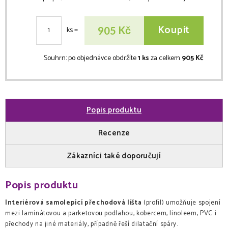
Koupit
Kč
905
ks
=
Souhrn:
po objednávce obdržíte
1 ks
za celkem
905 Kč
Popis produktu
Recenze
Zákazníci také doporučují
Popis produktu
Interiérová samolepící přechodová lišta
(profil) umožňuje spojení
mezi laminátovou a parketovou podlahou, kobercem, linoleem, PVC i
přechody na jiné materiály, případně řeší dilatační spáry.