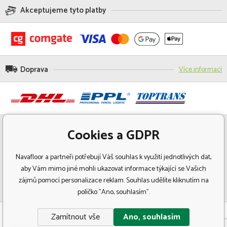
Akceptujeme tyto platby
Doprava
Více informací
Cookies a GDPR
Navafloor a partneři potřebují Váš souhlas k využití jednotlivých dat,
aby Vám mimo jiné mohli ukazovat informace týkající se Vašich
zájmů pomocí personalizace reklam. Souhlas udělíte kliknutím na
políčko "Ano, souhlasím".
© Copyright 2018 Navafloor - Specializovaný prodej podlahových krytin.
Zamítnout vše
Ano, souhlasím
Všechna práva vyhrazena.