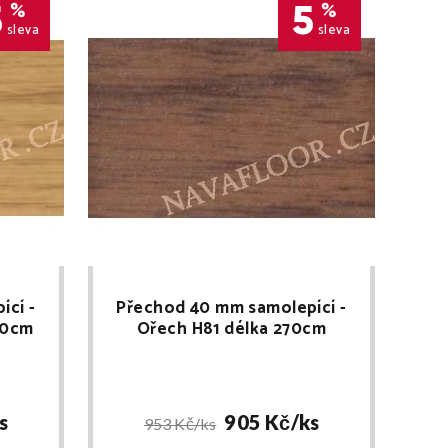
5
5
%
%
sleva
sleva
ící -
Přechod 40 mm samolepící -
70cm
Ořech H81 délka 270cm
s
905 Kč/
ks
953 Kč/
ks