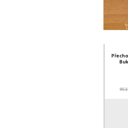
Přecho
Buk
953