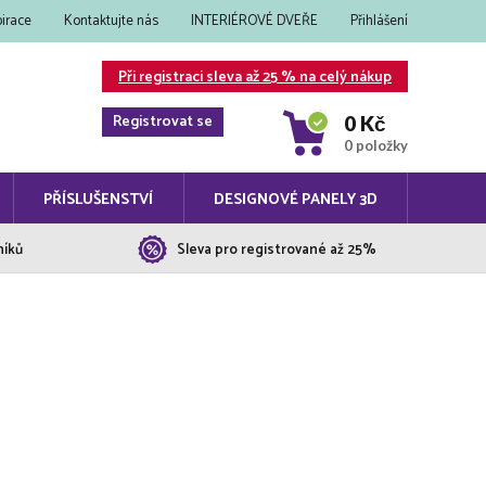
pirace
Kontaktujte nás
INTERIÉROVÉ DVEŘE
Přihlášení
Při registraci sleva až 25 % na celý nákup
Registrovat se
0 Kč
0 položky
PŘÍSLUŠENSTVÍ
DESIGNOVÉ PANELY 3D
níků
Sleva pro registrované až 25%