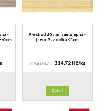
ící -
Přechod 40 mm samolepící -
 270cm
Javor P22 délka 93cm
s
314.72 Kč/
ks
349.69 Kč/
ks
Detail