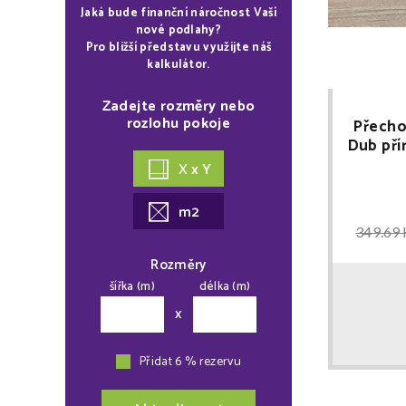
Jaká bude finanční náročnost Vaší
nové podlahy?
Pro bližší představu využijte náš
kalkulátor.
Zadejte rozměry nebo
rozlohu pokoje
Přecho
Dub pří
X x Y
m2
349.69 
Rozměry
šířka (m)
délka (m)
x
Přidat 6 % rezervu