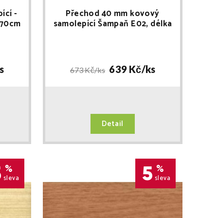
ící -
Přechod 40 mm kovový
270cm
samolepící Šampaň E02, délka
270cm
s
639 Kč/
ks
673 Kč/
ks
Detail
5
5
%
%
sleva
sleva