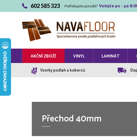
602 585 323
Volejte po - pá 8:0
Potřebujete poradit?
AKČNÍ ZBOŽÍ
VINYL
LAMINÁT
Vzorky podlah a koberců
Dop
Přechod 40mm