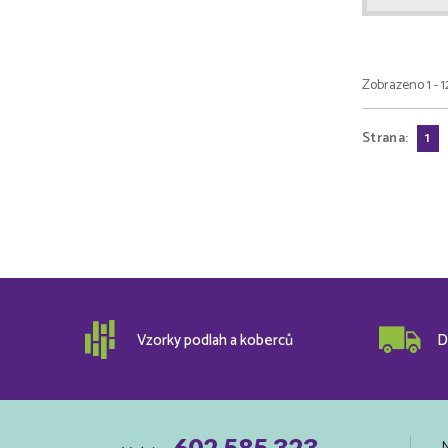
Zobrazeno 1 - 1
Strana:
1
Vzorky podlah a koberců
D