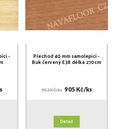
ící -
Přechod 40 mm samolepící -
cm
Buk červený E38 délka 270cm
s
905 Kč/
ks
953 Kč/
ks
Detail