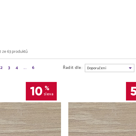
2 ze 63 produktů
2
3
4
...
6
Řadit dle:
10
%
sleva