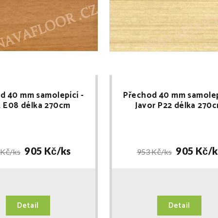
d 40 mm samolepící -
Přechod 40 mm samolep
 E08 délka 270cm
Javor P22 délka 270
905 Kč/
ks
905 Kč/
k
 Kč/
ks
953 Kč/
ks
Detail
Detail