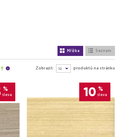
Mřížka
Seznam
Zobrazit:
produktů na stránku
5
10
%
%
sleva
sleva