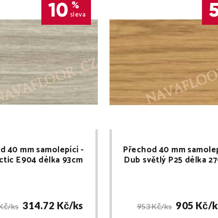
10
%
sleva
d 40 mm samolepící -
Přechod 40 mm samolep
ctic E904 délka 93cm
Dub světlý P25 délka 2
314.72 Kč/
ks
905 Kč/
k
Kč/
ks
953 Kč/
ks