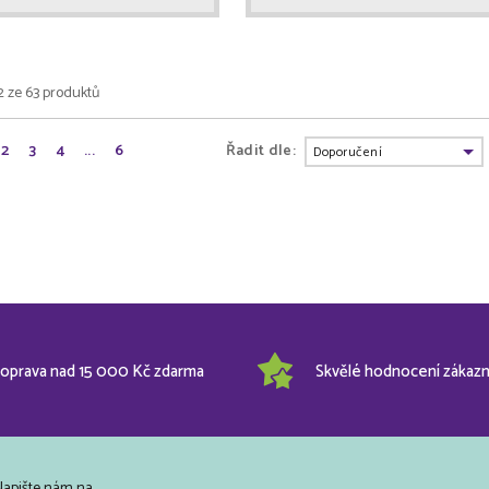
2 ze 63 produktů
2
3
4
...
6
Řadit dle:
oprava nad 15 000 Kč zdarma
Skvělé hodnocení zákazn
Napište nám na