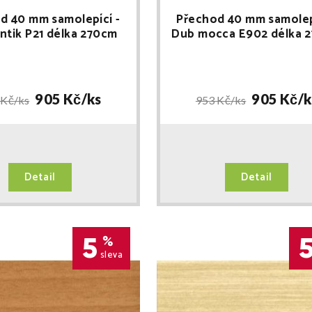
d 40 mm samolepící -
Přechod 40 mm samolep
ntik P21 délka 270cm
Dub mocca E902 délka 
905 Kč/
ks
905 Kč/
k
 Kč/
ks
953 Kč/
ks
Detail
Detail
5
%
sleva