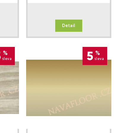
Detail
5
5
%
%
sleva
sleva