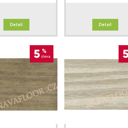
Detail
Detail
5
%
sleva