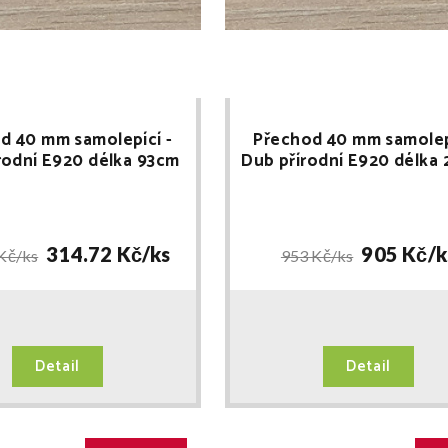
d 40 mm samolepící -
Přechod 40 mm samolep
rodní E920 délka 93cm
Dub přírodní E920 délka
314.72 Kč/
ks
905 Kč/
k
Kč/
ks
953 Kč/
ks
Detail
Detail