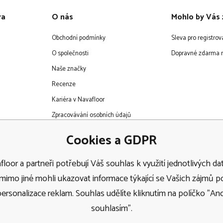
ra
O nás
Mohlo by Vás 
Obchodní podmínky
Sleva pro registro
O společnosti
Dopravné zdarma n
Naše značky
Recenze
Kariéra v Navafloor
Zpracovávání osobních údajů
EET
Cookies a GDPR
loor a partneři potřebují Váš souhlas k využití jednotlivých dat
imo jiné mohli ukazovat informace týkající se Vašich zájmů 
personalizace reklam. Souhlas udělíte kliknutím na políčko "Ano
Doprava
souhlasím".