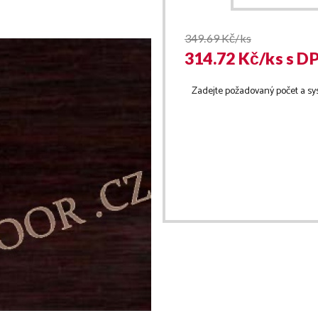
349.69
Kč/ks
314.72
Kč/
ks
s D
Zadejte požadovaný počet a sy