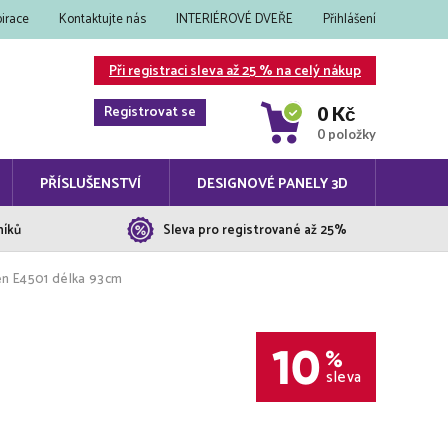
pirace
Kontaktujte nás
INTERIÉROVÉ DVEŘE
Přihlášení
Při registraci sleva až 25 % na celý nákup
Registrovat se
0 Kč
0 položky
PŘÍSLUŠENSTVÍ
DESIGNOVÉ PANELY 3D
níků
Sleva pro registrované až 25%
en E4501 délka 93cm
10
%
sleva