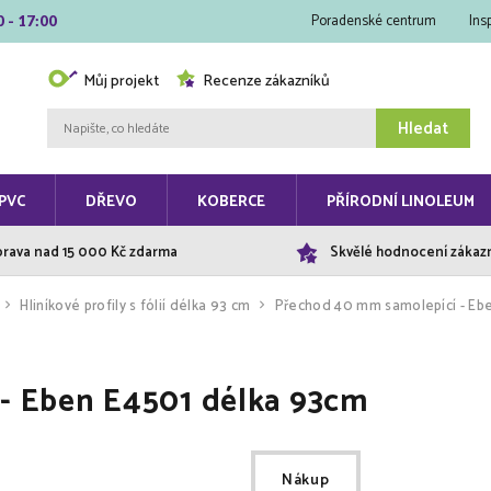
Poradenské centrum
Ins
0 - 17:00
Můj projekt
Recenze zákazníků
Hledat
PVC
DŘEVO
KOBERCE
PŘÍRODNÍ LINOLEUM
rava nad 15 000 Kč zdarma
Skvělé hodnocení zákaz
Hliníkové profily s fólií délka 93 cm
Přechod 40 mm samolepící - Eb
- Eben E4501 délka 93cm
Nákup