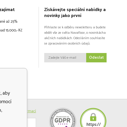
zajímat
Získávejte speciální nabídky a
novinky jako první
vané až 25%
Přihlaste se k odběru newsletteru a budete
ad 15.000,- Kč
vědět vše ze světa Navafloor, o novinkácha
akčních nabídkách. Odesláním souhlasíte
se zpracováním osobních údajů.
Odeslat
, aby
pomocí
,
Více informací