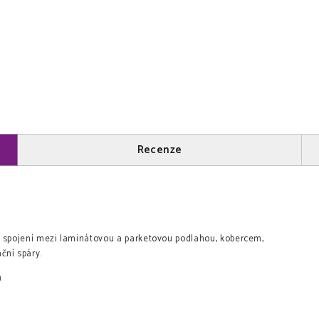
Recenze
e spojení mezi laminátovou a parketovou podlahou, kobercem,
ační spáry.
m