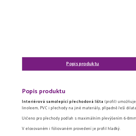
Popis produktu
Popis produktu
Interiérová samolepící přechodová lišta
(profil) umožňuj
linoleem, PVC i přechody na jiné materiály, případně řeší dilat
Určeno pro přechody podlah s maximálním převýšením 6-8m
V eloxovaném i fóliovaném provedení je profil hladký.