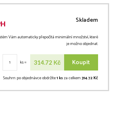
Skladem
PH
stém Vám automaticky přepočítá minimální množství, které
je možno objednat.
Koupit
Kč
314.72
ks
=
Souhrn:
po objednávce obdržíte
1 ks
za celkem
314.72 Kč