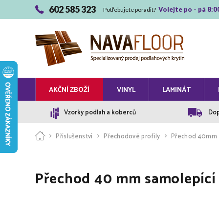
602 585 323
Volejte po - pá 8:0
Potřebujete poradit?
AKČNÍ ZBOŽÍ
VINYL
LAMINÁT
Vzorky podlah a koberců
Dop
Příslušenství
Přechodové profily
Přechod 40mm
Přechod 40 mm samolepící 