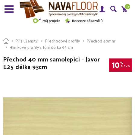
0
Můj projekt
Recenze zákazníků
Příslušenství
Přechodové profily
Přechod 40mm
Hliníkové profily s fólií délka 93 cm
Přechod 40 mm samolepící - Javor
10
%
E25 délka 93cm
sleva