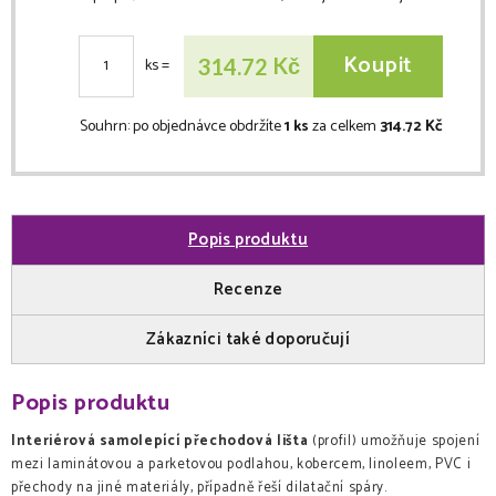
Koupit
Kč
314.72
ks
=
Souhrn:
po objednávce obdržíte
1 ks
za celkem
314.72 Kč
Popis produktu
Recenze
Zákazníci také doporučují
Popis produktu
Interiérová samolepící přechodová lišta
(profil) umožňuje spojení
mezi laminátovou a parketovou podlahou, kobercem, linoleem, PVC i
přechody na jiné materiály, případně řeší dilatační spáry.