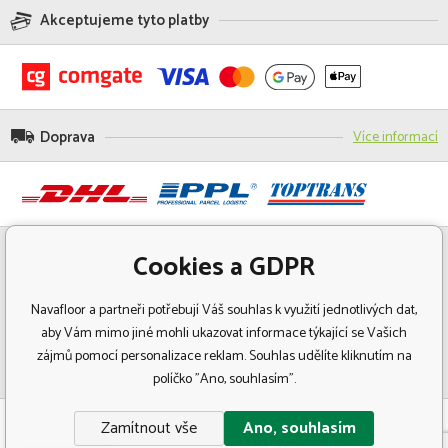
Akceptujeme tyto platby
Doprava
Více informací
Cookies a GDPR
Navafloor a partneři potřebují Váš souhlas k využití jednotlivých dat,
aby Vám mimo jiné mohli ukazovat informace týkající se Vašich
zájmů pomocí personalizace reklam. Souhlas udělíte kliknutím na
políčko "Ano, souhlasím".
© Copyright 2018 Navafloor - Specializovaný prodej podlahových krytin.
Zamítnout vše
Ano, souhlasím
Všechna práva vyhrazena.