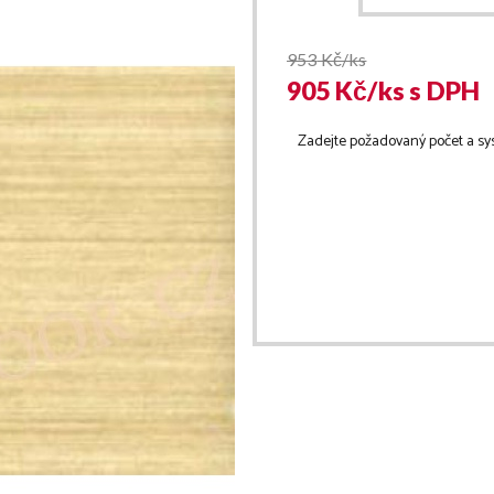
953
Kč/ks
905
Kč/
ks
s DPH
Zadejte požadovaný počet a sy