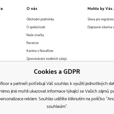
ra
O nás
Mohlo by Vás 
Obchodní podmínky
Sleva pro registro
O společnosti
Dopravné zdarma n
Naše značky
Recenze
Kariéra v Navafloor
Zpracovávání osobních údajů
EET
Cookies a GDPR
loor a partneři potřebují Váš souhlas k využití jednotlivých dat
imo jiné mohli ukazovat informace týkající se Vašich zájmů 
personalizace reklam. Souhlas udělíte kliknutím na políčko "Ano
Doprava
souhlasím".