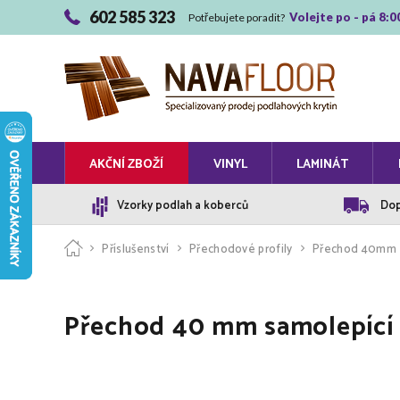
602 585 323
Volejte po - pá 8:0
Potřebujete poradit?
AKČNÍ ZBOŽÍ
VINYL
LAMINÁT
Vzorky podlah a koberců
Dop
Příslušenství
Přechodové profily
Přechod 40mm
Přechod 40 mm samolepící 