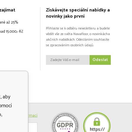
zajímat
Získávejte speciální nabídky a
novinky jako první
vané až 25%
Přihlaste se k odběru newsletteru a budete
ad 15.000,- Kč
vědět vše ze světa Navafloor, o novinkácha
akčních nabídkách. Odesláním souhlasíte
se zpracováním osobních údajů.
Odeslat
, aby
pomocí
,
Více informací