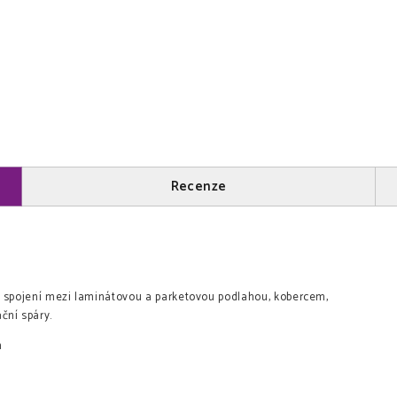
Recenze
e spojení mezi laminátovou a parketovou podlahou, kobercem,
ační spáry.
m