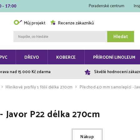
Poradenské centrum
Ins
0 - 17:00
Můj projekt
Recenze zákazníků
Hledat
PVC
DŘEVO
KOBERCE
PŘÍRODNÍ LINOLEUM
rava nad 15 000 Kč zdarma
Skvělé hodnocení zákaz
Hliníkové profily s fólií délka 270cm
Přechod 40 mm samolepící - Ja
- Javor P22 délka 270cm
Nákup