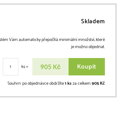
Skladem
stém Vám automaticky přepočítá minimální množství, které
je možno objednat.
Koupit
Kč
905
ks
=
Souhrn:
po objednávce obdržíte
1 ks
za celkem
905 Kč