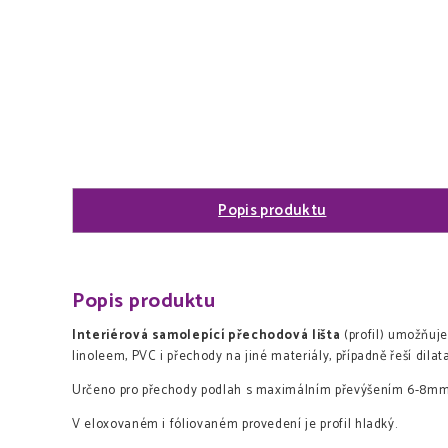
Popis produktu
Popis produktu
Interiérová samolepící přechodová lišta
(profil) umožňuj
linoleem, PVC i přechody na jiné materiály, případně řeší dilat
Určeno pro přechody podlah s maximálním převýšením 6-8m
V eloxovaném i fóliovaném provedení je profil hladký.