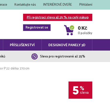
pirace
Kontaktujte nás
INTERIÉROVÉ DVEŘE
Přihlášení
Při registraci sleva až 25 % na celý nákup
Registrovat se
0 Kč
0 položky
PŘÍSLUŠENSTVÍ
DESIGNOVÉ PANELY 3D
níků
Sleva pro registrované až 25%
vor P22 délka 270cm
5
%
sleva