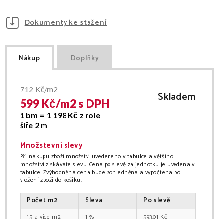
Dokumenty ke stažení
Nákup
Doplňky
712
Kč/m2
Skladem
599
Kč/
m2
s DPH
1 bm =
1 198
Kč
z role
šíře
2 m
Množstevní slevy
Při nákupu zboží množství uvedeného v tabulce a většího
množství získáváte slevu. Cena po slevě za jednotku je uvedena v
tabulce. Zvýhodněná cena bude zohledněna a vypočtena po
vložení zboží do košíku.
Počet
m2
Sleva
Po slevě
15
m2
1
%
593.01
Kč