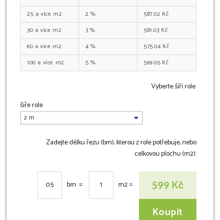
25
m2
2
%
587.02
Kč
30
m2
3
%
581.03
Kč
60
m2
4
%
575.04
Kč
100
m2
5
%
569.05
Kč
Vyberte šíři role:
šíře role
Zadejte délku řezu (bm), kterou z role potřebuje, nebo
celkovou plochu (m2):
Kč
599
bm =
m2
=
Koupit