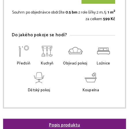
2
Souhrn:
po objednávce obdržíte
0.5 bm
z role šířky 2 m, tj.
1 m
za celkem
599 Kč
Do jakého pokoje se hodí?
Předsíň
Kuchyň
Obývací pokoj
Ložnice
Dětský pokoj
Koupelna
Popis produktu