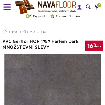
0
Můj projekt
Recenze zákazníků
PVC
Šíře role
2 m
PVC Gerflor HQR 1787 Harlem Dark
16
%
MNOŽSTEVNÍ SLEVY
sleva