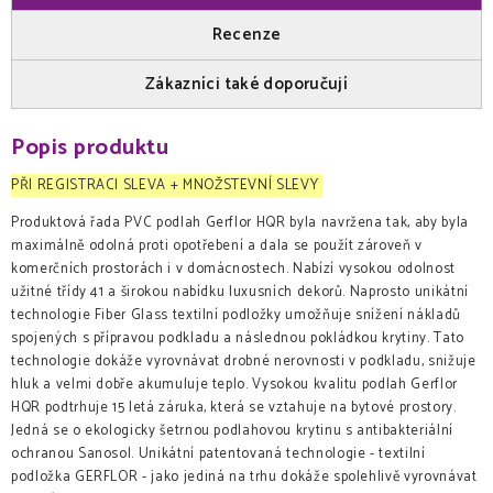
Recenze
Zákazníci také doporučují
Popis produktu
PŘI REGISTRACI SLEVA + MNOŽSTEVNÍ SLEVY
Produktová řada PVC podlah Gerflor HQR byla navržena tak, aby byla
maximálně odolná proti opotřebení a dala se použít zároveň v
komerčních prostorách i v domácnostech. Nabízí vysokou odolnost
užitné třídy 41 a širokou nabídku luxusních dekorů. Naprosto unikátní
technologie Fiber Glass textilní podložky umožňuje snížení nákladů
spojených s přípravou podkladu a následnou pokládkou krytiny. Tato
technologie dokáže vyrovnávat drobné nerovnosti v podkladu, snižuje
hluk a velmi dobře akumuluje teplo. Vysokou kvalitu podlah Gerflor
HQR podtrhuje 15 letá záruka, která se vztahuje na bytové prostory.
Jedná se o ekologicky šetrnou podlahovou krytinu s antibakteriální
ochranou Sanosol. Unikátní patentovaná technologie - textilní
podložka GERFLOR - jako jediná na trhu dokáže spolehlivě vyrovnávat