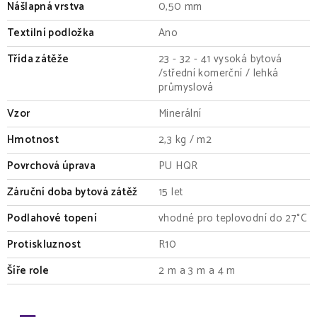
Nášlapná vrstva
0,50 mm
Textilní podložka
Ano
Třída zátěže
23 - 32 - 41 vysoká bytová
/střední komerční / lehká
průmyslová
Vzor
Minerální
Hmotnost
2,3 kg / m2
Povrchová úprava
PU HQR
Záruční doba bytová zátěž
15 let
Podlahové topení
vhodné pro teplovodní do 27°C
Protiskluznost
R10
Šíře role
2 m a 3 m a 4 m