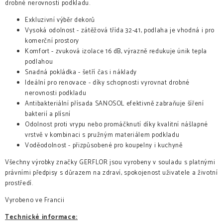
drobné nerovnosti podkladu.
Exkluzivní výběr dekorů
Vysoká odolnost - zátěžová třída 32-41, podlaha je vhodná i pro
komerční prostory
Komfort - zvuková izolace 16 dB, výrazně redukuje únik tepla
podlahou
Snadná pokládka - šetří čas i náklady
Ideální pro renovace - díky schopnosti vyrovnat drobné
nerovnosti podkladu
Antibakteriální přísada SANOSOL efektivně zabraňuje šíření
bakterií a plísní
Odolnost proti vrypu nebo promáčknutí díky kvalitní nášlapné
vrstvě v kombinaci s pružným materiálem podkladu
Voděodolnost - přizpůsobené pro koupelny i kuchyně
Všechny výrobky značky GERFLOR jsou vyrobeny v souladu s platnými
právními předpisy s důrazem na zdraví, spokojenost uživatele a životní
prostředí.
Vyrobeno ve Francii
Technické informace: