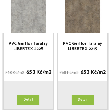
PVC Gerflor Taralay
PVC Gerflor Taralay
LIBERTEX 2225
LIBERTEX 2219
ROUGH LIGHT GREY
ROUGH CHOCOLATE
653 Kč/
m2
653 Kč/
m2
768 Kč/
m2
768 Kč/
m2
Detail
Detail