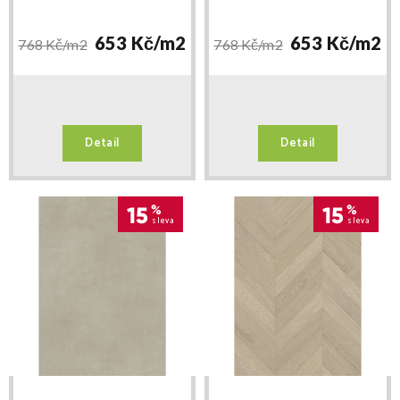
653 Kč/
m2
653 Kč/
m2
768 Kč/
m2
768 Kč/
m2
Detail
Detail
15
%
15
%
sleva
sleva