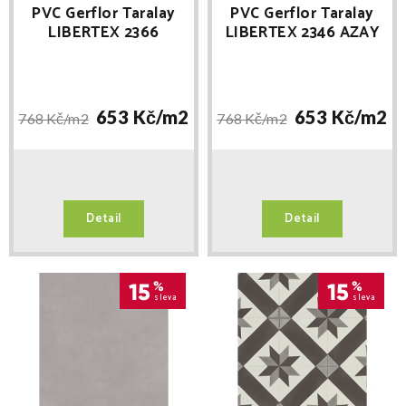
PVC Gerflor Taralay
PVC Gerflor Taralay
LIBERTEX 2366
LIBERTEX 2346 AZAY
CHICAGO SAND
CREAM
653 Kč/
m2
653 Kč/
m2
768 Kč/
m2
768 Kč/
m2
Detail
Detail
15
%
15
%
sleva
sleva