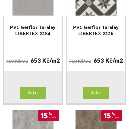
PVC Gerflor Taralay
PVC Gerflor Taralay
LIBERTEX 2284
LIBERTEX 2226
CHICAGO STORM
CORDOBA BLACK &
WHITE
653 Kč/
m2
653 Kč/
m2
768 Kč/
m2
768 Kč/
m2
Detail
Detail
15
%
15
%
sleva
sleva