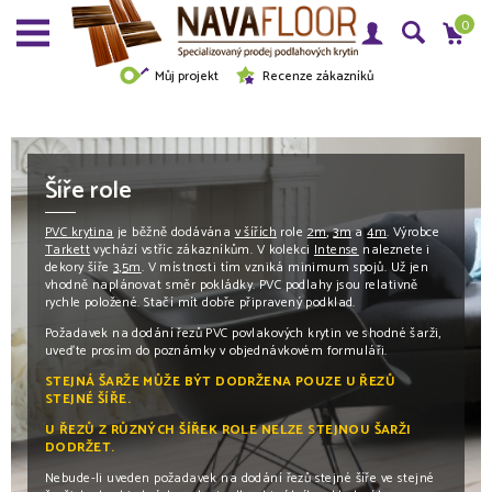
0
Můj projekt
Recenze zákazníků
Šíře role
PVC krytina
je běžně dodávána
v šířích
role
2m
,
3m
a
4m
. Výrobce
Tarkett
vychází vstříc zákazníkům. V kolekci
Intense
naleznete i
dekory šíře
3,5m
. V místnosti tím vzniká minimum spojů. Už jen
vhodně naplánovat směr pokládky. PVC podlahy jsou relativně
rychle položené. Stačí mít dobře připravený podklad.
Požadavek na dodání řezů PVC
povlakových krytin ve shodné šarži,
uveďte prosím do poznámky v objednávkovém formuláři.
STEJNÁ ŠARŽE MŮŽE BÝT DODRŽENA POUZE U ŘEZŮ
STEJNÉ ŠÍŘE.
U ŘEZŮ Z RŮZNÝCH ŠÍŘEK ROLE NELZE STEJNOU ŠARŽI
DODRŽET.
Nebude-li uveden požadavek na dodání řezů stejné šíře ve stejné