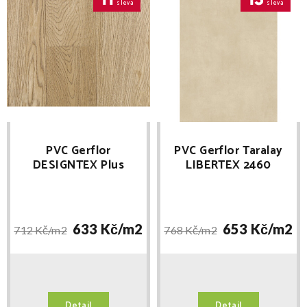
sleva
sleva
PVC Gerflor
PVC Gerflor Taralay
DESIGNTEX Plus
LIBERTEX 2460
Sunny Oak SLEVA PO
CHICAGO CREAM
REGISTRACI
633 Kč/
m2
653 Kč/
m2
712 Kč/
m2
768 Kč/
m2
Detail
Detail