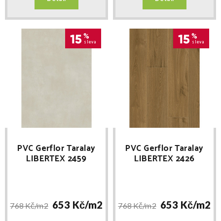
15
%
15
%
sleva
sleva
PVC Gerflor Taralay
PVC Gerflor Taralay
LIBERTEX 2459
LIBERTEX 2426
CHICAGO HAZE
COTTAGE BROWN
653 Kč/
m2
653 Kč/
m2
768 Kč/
m2
768 Kč/
m2