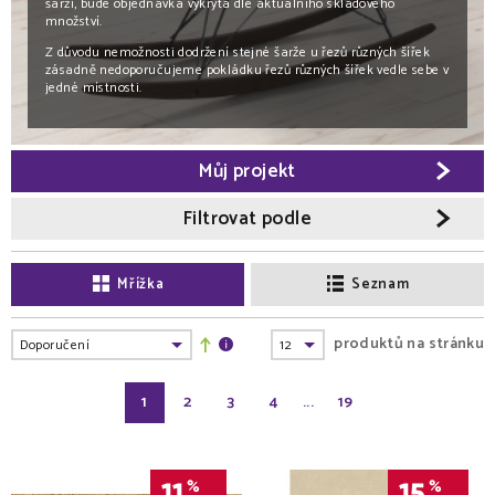
šarži, bude objednávka vykryta dle aktuálního skladového
množství.
Z důvodu nemožnosti dodržení stejné šarže u řezů různých šířek
zásadně nedoporučujeme pokládku řezů různých šířek vedle sebe v
jedné místnosti.
Můj projekt
Filtrovat podle
Mřížka
Seznam
produktů na stránku
1
2
3
4
...
19
11
%
15
%