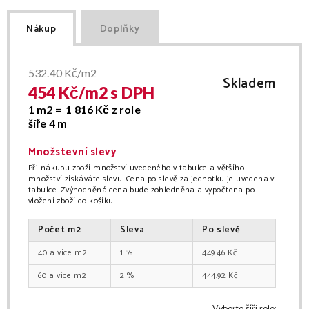
Nákup
Doplňky
532.40
Kč/m2
Skladem
454
Kč/
m2
s DPH
1 m2 =
1 816
Kč
z role
šíře
4 m
Množstevní slevy
Při nákupu zboží množství uvedeného v tabulce a většího
množství získáváte slevu. Cena po slevě za jednotku je uvedena v
tabulce. Zvýhodněná cena bude zohledněna a vypočtena po
vložení zboží do košíku.
Počet
m2
Sleva
Po slevě
40
m2
1
%
449.46
Kč
60
m2
2
%
444.92
Kč