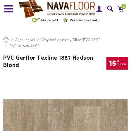
0
Můj projekt
Recenze zákazníků
Akční zboží
Vinylové podlahy Dílce/PVC AKCE
PVC rolové AKCE
PVC Gerflor Texline 1887 Hudson
15
%
Blond
sleva