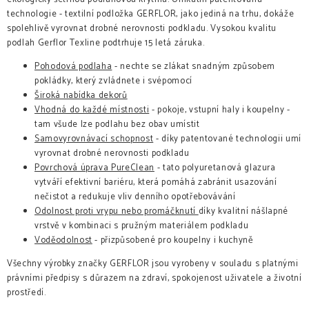
technologie - textilní podložka GERFLOR, jako jediná na trhu, dokáže
spolehlivě vyrovnat drobné nerovnosti podkladu.
Vysokou kvalitu
podlah Gerflor Texline podtrhuje 15 letá záruka.
Pohodová podlaha
- nechte se zlákat snadným způsobem
pokládky, který zvládnete i svépomocí
Široká nabídka dekorů
Vhodná do každé místnosti
- pokoje, vstupní haly i koupelny -
tam všude lze podlahu bez obav umístit
Samovyrovnávací schopnost
- díky patentované technologii umí
vyrovnat drobné nerovnosti podkladu
Povrchová úprava PureClean
- tato p
olyuretanová glazura
vytváří efektivní bariéru, která pomáhá zabránit usazování
nečistot a redukuje vliv denního opotřebovávání
Odolnost proti vrypu nebo promáčknutí
díky kvalitní nášlapné
vrstvě v kombinaci s pružným materiálem podkladu
Voděodolnost
- přizpůsobené pro koupelny i kuchyně
Všechny výrobky značky GERFLOR jsou vyrobeny v souladu s platnými
právními předpisy s důrazem na zdraví, spokojenost uživatele a životní
prostředí.