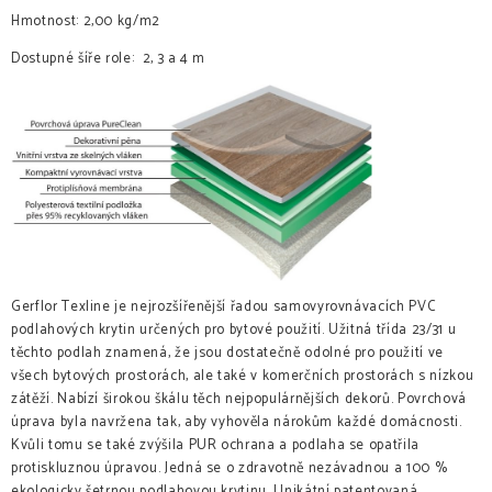
Hmotnost: 2,00 kg/m2
Dostupné šíře role: 2, 3 a 4 m
Gerflor Texline je nejrozšířenější řadou samovyrovnávacích PVC
podlahových krytin určených pro bytové použití. Užitná třída 23/31 u
těchto podlah znamená, že jsou dostatečně odolné pro použití ve
všech bytových prostorách, ale také v komerčních prostorách s nízkou
zátěží. Nabízí širokou škálu těch nejpopulárnějších dekorů. Povrchová
úprava byla navržena tak, aby vyhověla nárokům každé domácnosti.
Kvůli tomu se také zvýšila PUR ochrana a podlaha se opatřila
protiskluznou úpravou. Jedná se o zdravotně nezávadnou a 100 %
ekologicky šetrnou podlahovou krytinu. Unikátní patentovaná