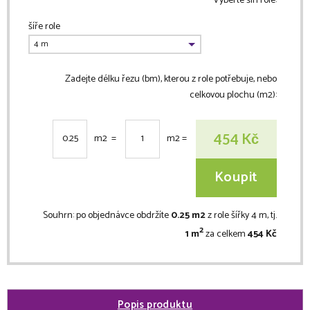
Vyberte šíři role:
šíře role
Zadejte délku řezu (bm), kterou z role potřebuje, nebo
celkovou plochu (m2):
Kč
454
m2 =
m2
=
Koupit
Souhrn:
po objednávce obdržíte
0.25 m2
z role šířky 4 m, tj.
2
1 m
za celkem
454 Kč
Popis produktu