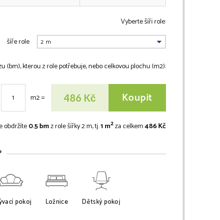
Vyberte šíři role:
šíře role
zu (bm), kterou z role potřebuje, nebo celkovou plochu (m2):
Koupit
Kč
486
m2
=
2
e obdržíte
0.5 bm
z role šířky 2 m, tj.
1 m
za celkem
486 Kč
?
vací pokoj
Ložnice
Dětský pokoj