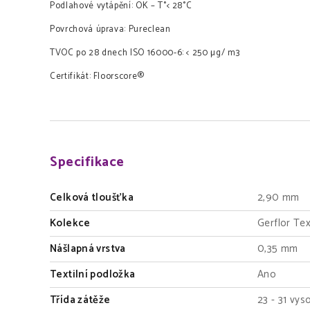
Podlahové vytápění: OK – T°< 28°C
Povrchová úprava: Pureclean
TVOC po 28 dnech ISO 16000-6: < 250 µg/ m3
Certifikát: Floorscore®
Specifikace
Celková tloušťka
2,90 mm
Kolekce
Gerflor Tex
Nášlapná vrstva
0,35 mm
Textilní podložka
Ano
Třída zátěže
23 - 31 vys