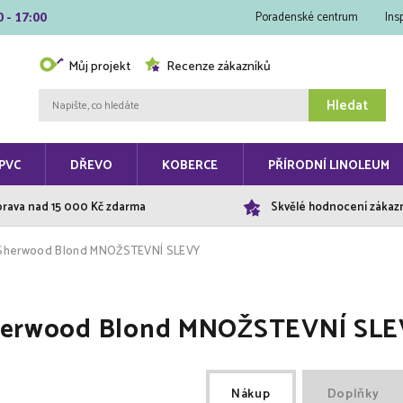
Poradenské centrum
Ins
0 - 17:00
Můj projekt
Recenze zákazníků
Hledat
PVC
DŘEVO
KOBERCE
PŘÍRODNÍ LINOLEUM
rava nad 15 000 Kč zdarma
Skvělé hodnocení zákaz
3 Sherwood Blond MNOŽSTEVNÍ SLEVY
 Sherwood Blond MNOŽSTEVNÍ SL
Nákup
Doplňky