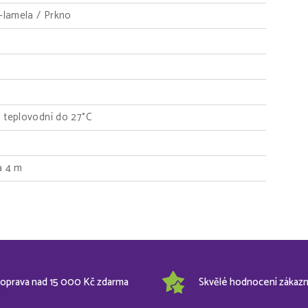
1-lamela / Prkno
 teplovodní do 27°C
a 4 m
oprava nad 15 000 Kč zdarma
Skvělé hodnocení zákazn