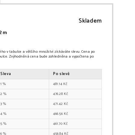
Skladem
2 m
ho v tabulce a většího množství získáváte slevu. Cena po
abulce. Zvýhodněná cena bude zohledněna a vypočtena po
Sleva
Po slevě
1
%
481.14
Kč
2
%
476.28
Kč
3
%
471.42
Kč
4
%
466.56
Kč
5
%
461.70
Kč
6
%
456.84
Kč