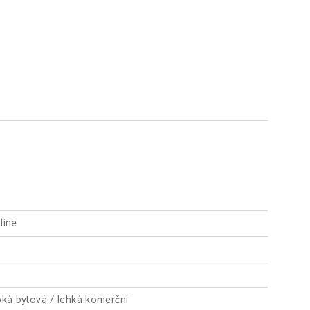
line
oká bytová / lehká komerční