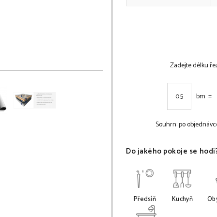
Zadejte délku ře
bm =
Souhrn:
po objednávc
Do jakého pokoje se hodí
Předsíň
Kuchyň
Obý