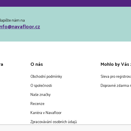
Napište nám na
info@navafloor.cz
ra
O nás
Mohlo by Vás 
Obchodní podmínky
Sleva pro registro
O společnosti
Dopravné zdarma n
Naše značky
Recenze
Kariéra v Navafloor
Zpracovávání osobních údajů