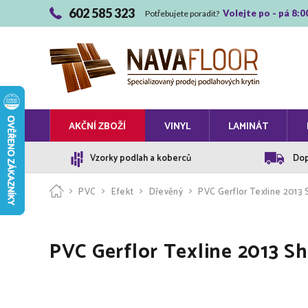
602 585 323
Volejte po - pá 8:0
Potřebujete poradit?
AKČNÍ ZBOŽÍ
VINYL
LAMINÁT
Vzorky podlah a koberců
Dop
PVC
Efekt
Dřevěný
PVC Gerflor Texline 201
PVC Gerflor Texline 2013