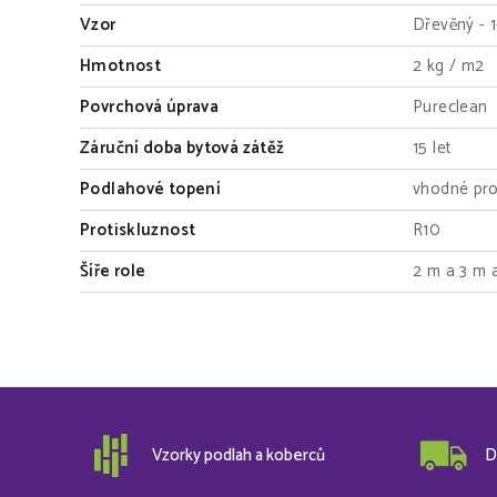
Vzor
Dřevěný - 
Hmotnost
2 kg / m2
Povrchová úprava
Pureclean
Záruční doba bytová zátěž
15 let
Podlahové topení
vhodné pro
Protiskluznost
R10
Šíře role
2 m a 3 m 
Vzorky podlah a koberců
D