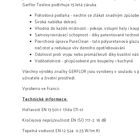
Gerflor Texline podtrhuje 15 letá záruka.
Pohodová podlaha - nechte se zlákat snadným způsobem
Široká nabídka dekorů
Vhodná do každé místnosti - pokoje, vstupní haly i kou
Samovyrovnávací schopnost - díky patentované technol
Povrchová úprava PureClean - tato polyuretanová glazur
nečistot a redukuje vliv denního opotřebovávání
Odolnost proti vrypu nebo promáčknutí díky kvalitní n
Voděodolnost - přizpůsobené pro koupelny i kuchyně
Všechny výrobky značky GERFLOR jsou vyrobeny v souladu s pl
uživatele a životní prostředí.
Vyrobeno ve Francii.
Technické informace:
Hořlavost EN 13 501-1: třída Cfl-s1
Kročejová neprůzvučnost EN ISO 717-2: 16 dB
Tepelná vodivost EN 12 524: 0.25 W/(m.K)