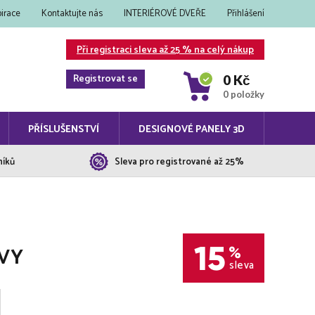
pirace
Kontaktujte nás
INTERIÉROVÉ DVEŘE
Přihlášení
Při registraci sleva až 25 % na celý nákup
Registrovat se
0 Kč
0 položky
PŘÍSLUŠENSTVÍ
DESIGNOVÉ PANELY 3D
níků
Sleva pro registrované až 25%
15
EVY
%
sleva