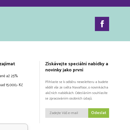
zajímat
Získávejte speciální nabídky a
novinky jako první
vané až 25%
Přihlaste se k odběru newsletteru a budete
ad 15.000,- Kč
vědět vše ze světa Navafloor, o novinkácha
akčních nabídkách. Odesláním souhlasíte
se zpracováním osobních údajů.
Odeslat