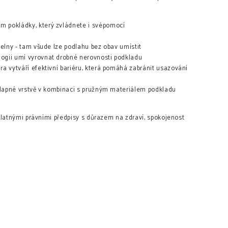
 pokládky, který zvládnete i svépomocí
pelny - tam všude lze podlahu bez obav umístit
ogii umí vyrovnat drobné nerovnosti podkladu
a vytváří efektivní bariéru, která pomáhá zabránit usazování
ášlapné vrstvě v kombinaci s pružným materiálem podkladu
atnými právními předpisy s důrazem na zdraví, spokojenost