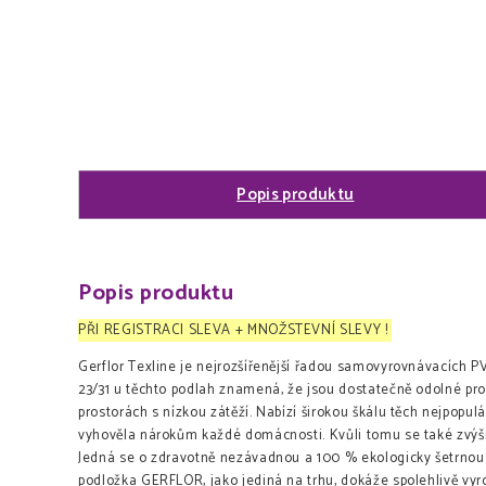
Popis produktu
Popis produktu
PŘI REGISTRACI SLEVA + MNOŽSTEVNÍ SLEVY !
Gerflor Texline je nejrozšířenější řadou samovyrovnávacích PV
23/31 u těchto podlah znamená, že jsou dostatečně odolné pro
prostorách s nízkou zátěží. Nabízí širokou škálu těch nejpopul
vyhověla nárokům každé domácnosti. Kvůli tomu se také zvýši
Jedná se o zdravotně nezávadnou a 100 % ekologicky šetrnou p
podložka GERFLOR, jako jediná na trhu, dokáže spolehlivě vyr