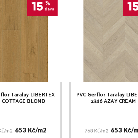
15
1
%
sleva
flor Taralay LIBERTEX
PVC Gerflor Taralay LIB
3 COTTAGE BLOND
2346 AZAY CREAM
653 Kč/
m2
653 Kč/
m
Kč/
m2
768 Kč/
m2