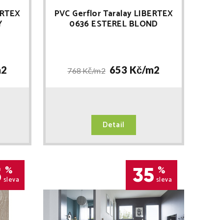
ERTEX
PVC Gerflor Taralay LIBERTEX
Y
0636 ESTEREL BLOND
2
653 Kč/
m2
768 Kč/
m2
Detail
5
35
%
%
sleva
sleva