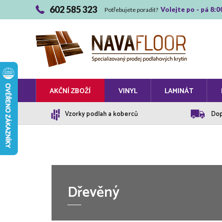
602 585 323
Volejte po - pá 8:0
Potřebujete poradit?
AKČNÍ ZBOŽÍ
VINYL
LAMINÁT
Vzorky podlah a koberců
Dop
Dřevěný