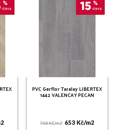
5
15
%
%
sleva
sleva
ERTEX
PVC Gerflor Taralay LIBERTEX
1442 VALENCAY PECAN
2
653 Kč/
m2
768 Kč/
m2