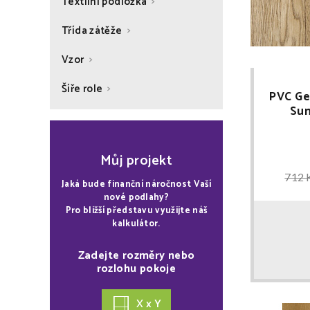
Textilní podložka
Třída zátěže
Vzor
Šíře role
PVC Ge
Sun
Můj projekt
712 
Jaká bude finanční náročnost Vaší
nové podlahy?
Pro bližší představu využijte náš
kalkulátor.
Zadejte rozměry nebo
rozlohu pokoje
X x Y