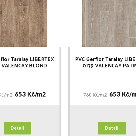
flor Taralay LIBERTEX
PVC Gerflor Taralay LIB
8 VALENCAY BLOND
0179 VALENCAY PATI
653 Kč/
m2
653 Kč/
m
Kč/
m2
768 Kč/
m2
Detail
Detail