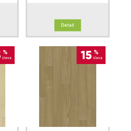
Detail
5
15
%
%
sleva
sleva