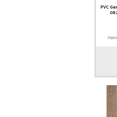
PVC Ger
08
768 