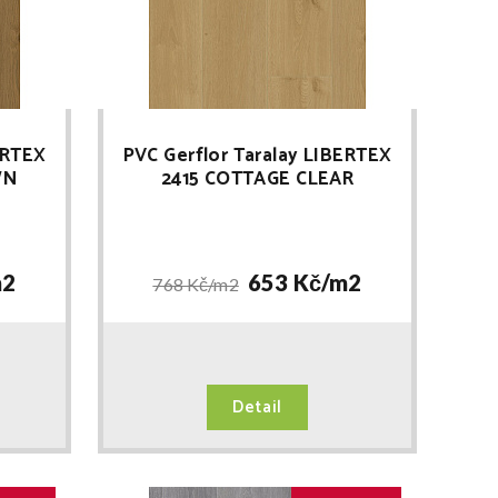
ERTEX
PVC Gerflor Taralay LIBERTEX
WN
2415 COTTAGE CLEAR
2
653 Kč/
m2
768 Kč/
m2
Detail