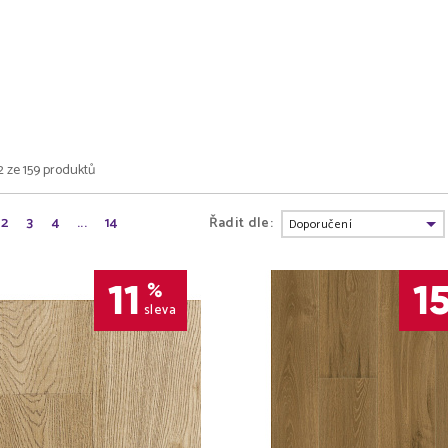
2 ze 159 produktů
2
3
4
...
14
Řadit dle:
11
1
%
sleva