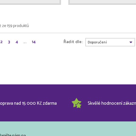
2 ze 159 produktů
2
3
4
...
14
Řadit dle:
oprava nad 15 000 Kč zdarma
Skvělé hodnocení zákazn
Napište nám na