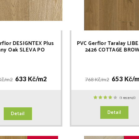
rflor DESIGNTEX Plus
PVC Gerflor Taralay LIB
ny Oak SLEVA PO
2426 COTTAGE BRO
REGISTRACI
633 Kč/
m2
653 Kč/
m
Kč/
m2
768 Kč/
m2
(1 recenzí)
Detail
Detail