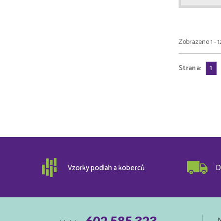
Zobrazeno 1 - 1
Strana:
1
Vzorky podlah a koberců
D