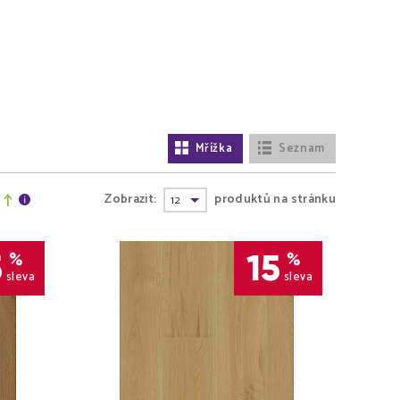
Mřížka
Seznam
Zobrazit:
produktů na stránku
5
15
%
%
sleva
sleva