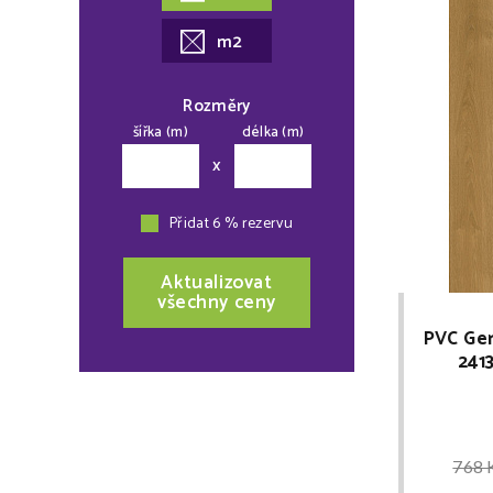
m2
Rozměry
šířka (m)
délka (m)
x
Přidat 6 % rezervu
Aktualizovat
všechny ceny
PVC Ger
241
768 