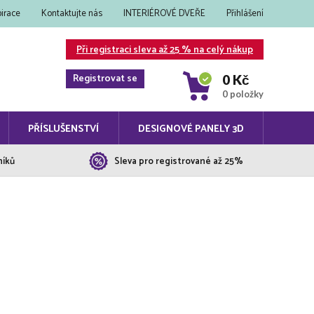
pirace
Kontaktujte nás
INTERIÉROVÉ DVEŘE
Přihlášení
Při registraci sleva až 25 % na celý nákup
Registrovat se
0 Kč
0 položky
PŘÍSLUŠENSTVÍ
DESIGNOVÉ PANELY 3D
níků
Sleva pro registrované až 25%