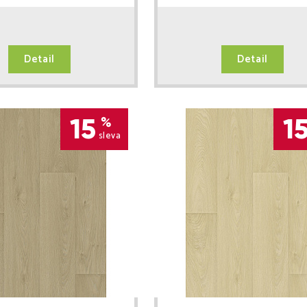
Detail
Detail
15
1
%
sleva