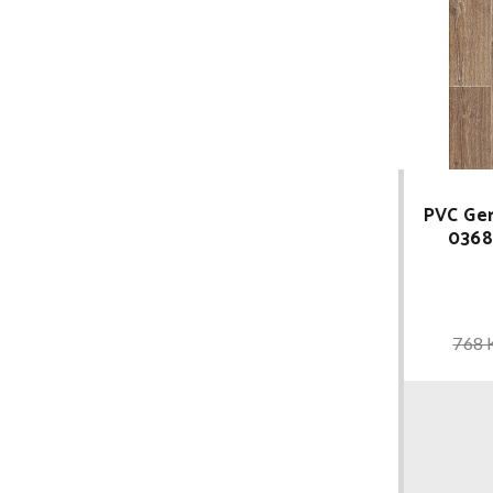
PVC Ger
036
768 