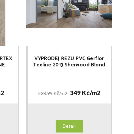
ERTEX
VÝPRODEJ ŘEZU PVC Gerflor
NE
Texline 2013 Sherwood Blond
šíře 4m délka 3,9m
2
349 Kč/
m2
538.99 Kč/
m2
Detail