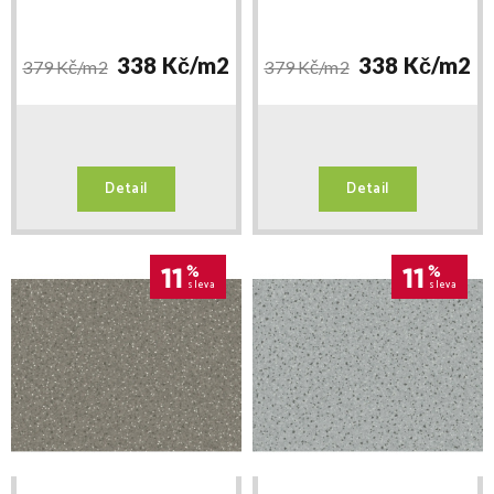
338 Kč/
m2
338 Kč/
m2
379 Kč/
m2
379 Kč/
m2
Detail
Detail
11
%
11
%
sleva
sleva