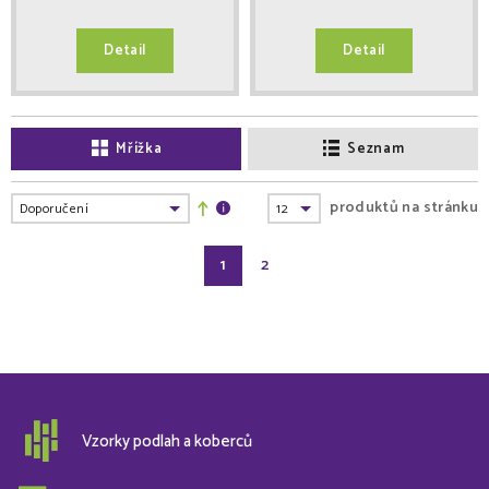
Detail
Detail
Mřížka
Seznam
produktů na stránku
1
2
Vzorky podlah a koberců