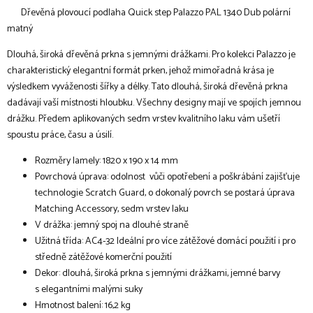
Dřevěná plovoucí podlaha Quick step Palazzo PAL 1340 Dub polární
matný
Dlouhá, široká dřevěná prkna s jemnými drážkami. Pro kolekci Palazzo je
charakteristický elegantní formát prken, jehož mimořadná krása je
výsledkem vyváženosti šířky a délky. Tato dlouhá, široká dřevěná prkna
dadávají vaší místnosti hloubku. Všechny designy mají ve spojích jemnou
drážku. Předem aplikovaných sedm vrstev kvalitního laku vám ušetří
spoustu práce, času a úsilí.
Rozměry lamely: 1820 x 190 x 14 mm
Povrchová úprava: odolnost vůči opotřebení a poškrábání zajišťuje
technologie Scratch Guard, o dokonalý povrch se postará úprava
Matching Accessory, sedm vrstev laku
V drážka: jemný spoj na dlouhé straně
Užitná třída: AC4-32 Ideální pro více zátěžové domácí použití i pro
středně zátěžové komerční použití
Dekor: dlouhá, široká prkna s jemnými drážkami, jemné barvy
s elegantními malými suky
Hmotnost balení: 16,2 kg