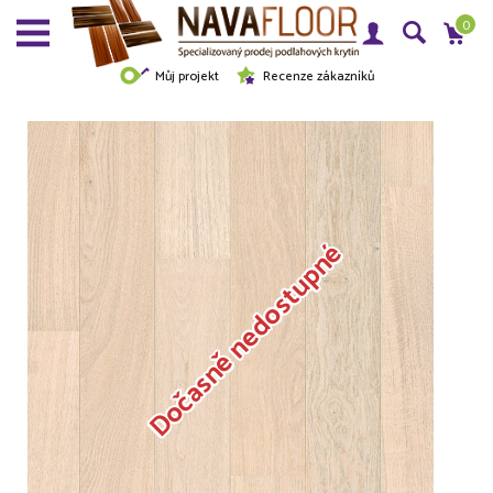
0
Můj projekt
Recenze zákazníků
Dočasně nedostupné