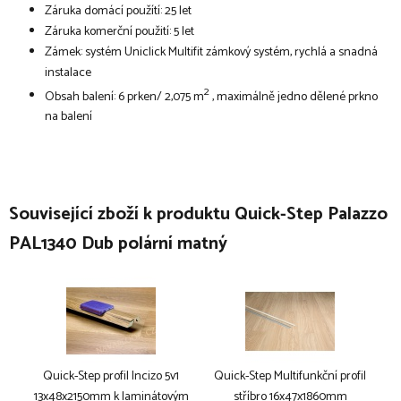
Záruka domácí použítí: 25 let
Záruka komerční použití: 5 let
Zámek: systém Uniclick Multifit zámkový systém, rychlá a snadná
instalace
2
Obsah balení: 6 prken/ 2,075 m
, maximálně jedno dělené prkno
na balení
Související zboží k produktu Quick-Step Palazzo
PAL1340 Dub polární matný
Quick-Step profil Incizo 5v1
Quick-Step Multifunkční profil
13x48x2150mm k laminátovým
stříbro 16x47x1860mm