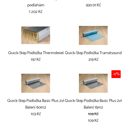
podlahám
930.01 Kč
1 202 Kč
Quick-Step Podložka Thermolevel
Quick-Step Podložka Transitsound
197 Kč
219 Kč
-0%
Quick-Step Podložka Basic Plus 2v1
Quick-Step Podložka Basic Plus 2v1
Balení 60m2
Balení 15m2
103 Kč
109 Kč
109 Kč