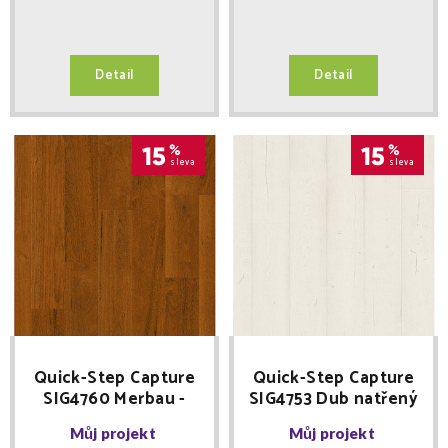
Detail
Detail
15
%
15
%
sleva
sleva
Quick-Step Capture
Quick-Step Capture
SIG4760 Merbau -
SIG4753 Dub natřený
laminátová podlaha
bílý - laminátová
Můj projekt
Můj projekt
podlaha