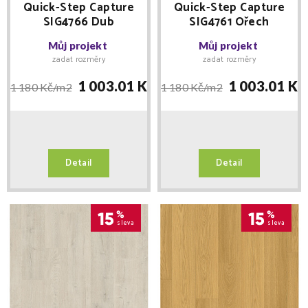
Quick-Step Capture
Quick-Step Capture
SIG4766 Dub
SIG4761 Ořech
kartáčovaný hnědý -
elegantní -
Můj projekt
Můj projekt
laminátová podlaha
laminátová podlaha
zadat rozměry
zadat rozměry
1 003.01 Kč/
m2
1 003.01 Kč
1 180 Kč/
m2
1 180 Kč/
m2
Detail
Detail
15
%
15
%
sleva
sleva