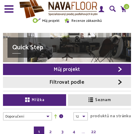
0
Můj projekt
Recenze zákazníků
Quick Step
Můj projekt
Filtrovat podle
Mřížka
Seznam
produktů na stránku
1
2
3
4
...
22