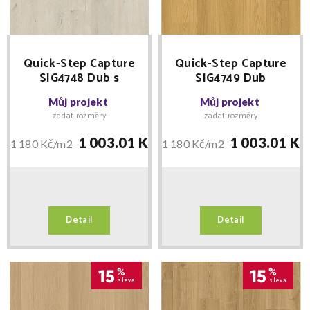
Quick-Step Capture
Quick-Step Capture
SIG4748 Dub s
SIG4749 Dub
jemnou patinou -
lakovaný přírodní -
Můj projekt
Můj projekt
laminátová podlaha
laminátová podlaha
zadat rozměry
zadat rozměry
1 003.01 Kč/
m2
1 003.01 Kč
1 180 Kč/
m2
1 180 Kč/
m2
Detail
Detail
15
%
15
%
sleva
sleva