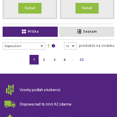
Detail
Detail
Mřížka
Seznam
produktů na stránku
1
2
3
4
...
22
Vzorky podlah a koberců
Doprava nad 15 000 Kč zdarma