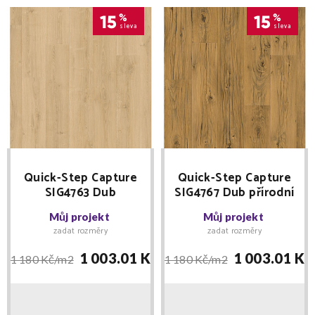
15
%
15
%
sleva
sleva
Quick-Step Capture
Quick-Step Capture
SIG4763 Dub
SIG4767 Dub přírodní
kartáčovaný přírodní
popraskaný -
Můj projekt
Můj projekt
- laminátová podlaha
laminátová podlaha
zadat rozměry
zadat rozměry
1 003.01 Kč/
m2
1 003.01 Kč
1 180 Kč/
m2
1 180 Kč/
m2