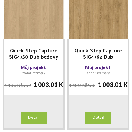
Quick-Step Capture
Quick-Step Capture
SIG4750 Dub béžový
SIG4762 Dub
lakovaný - laminátová
kartáčovaný teplý
Můj projekt
Můj projekt
podlaha
přírodní - laminátová
zadat rozměry
zadat rozměry
podlaha
1 003.01 Kč/
m2
1 003.01 Kč
1 180 Kč/
m2
1 180 Kč/
m2
Detail
Detail