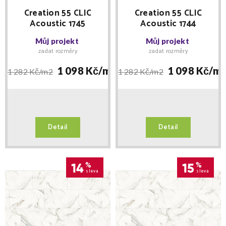
Creation 55 CLIC
Creation 55 CLIC
Acoustic 1745
Acoustic 1744
Confetti Cobalt 389
Confetti Amber 389
Můj projekt
Můj projekt
x729 MNOŽSTEVNÍ
x729 MNOŽSTEVNÍ
zadat rozměry
zadat rozměry
SLEVY
SLEVY
1 098 Kč/
m2
1 098 Kč/
m
1 282 Kč/
m2
1 282 Kč/
m2
Detail
Detail
14
%
15
%
sleva
sleva