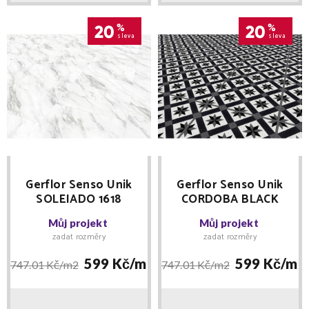
20
%
20
%
sleva
sleva
Gerflor Senso Unik
Gerflor Senso Unik
SOLEIADO 1618
CORDOBA BLACK
samolepící tl. 3,5mm
1034 samolepící tl.
Můj projekt
Můj projekt
3,5mm
zadat rozměry
zadat rozměry
599 Kč/
m2
599 Kč/
m2
747.01 Kč/
m2
747.01 Kč/
m2