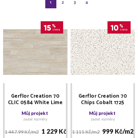
1
2
3
4
15
%
10
%
sleva
sleva
Gerflor Creation 70
Gerflor Creation 70
CLIC 0584 White Lime
Chips Cobalt 1725
212 x 1239
lepená 610 x 610
Můj projekt
Můj projekt
MNOŽSTEVNÍ SLEVY
zadat rozměry
zadat rozměry
1 229 Kč/
m2
999 Kč/
m2
1 447.99 Kč/
m2
1 115 Kč/
m2