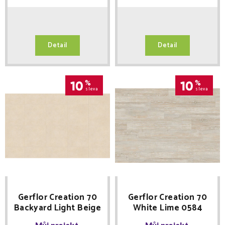
Detail
Detail
10
%
10
%
sleva
sleva
Gerflor Creation 70
Gerflor Creation 70
Backyard Light Beige
White Lime 0584
1712 lepená 610 x 610
lepená 184 x 1219
Můj projekt
Můj projekt