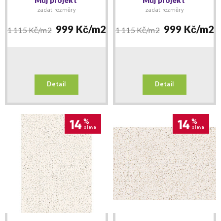
zadat rozměry
zadat rozměry
999 Kč/
m2
999 Kč/
m2
1 115 Kč/
m2
1 115 Kč/
m2
Detail
Detail
14
%
14
%
sleva
sleva