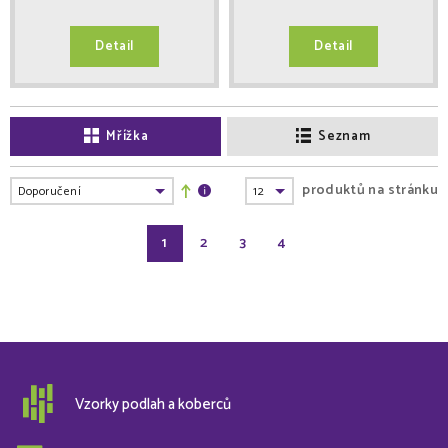
Detail
Detail
Mřížka
Seznam
produktů na stránku
1
2
3
4
Vzorky podlah a koberců