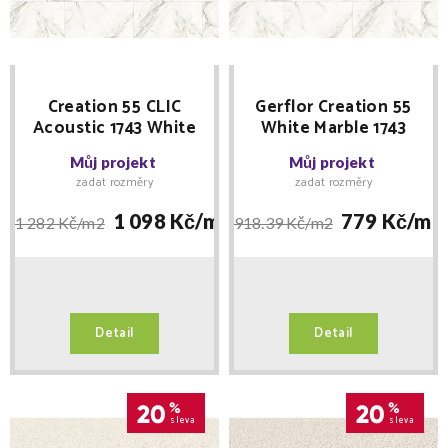
Creation 55 CLIC
Gerflor Creation 55
Acoustic 1743 White
White Marble 1743
Marble 389 x729
lepená 457x914
Můj projekt
Můj projekt
MNOŽSTEVNÍ SLEVY
MNOŽSTEVNÍ SLEVY
zadat rozměry
zadat rozměry
1 098 Kč/
m2
779 Kč/
m2
1 282 Kč/
m2
918.39 Kč/
m2
Detail
Detail
20
%
20
%
sleva
sleva