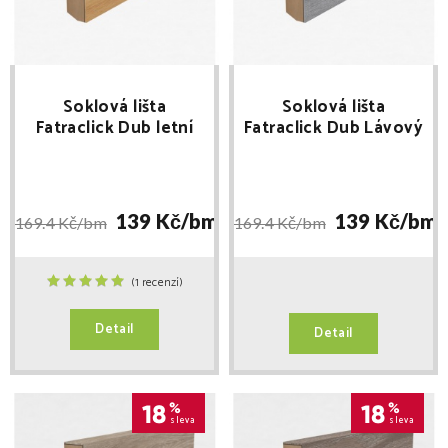
Soklová lišta
Soklová lišta
Fatraclick Dub letní
Fatraclick Dub Lávový
(5451-3) délka 2,4m
(5010-9) délka 2,4m
139 Kč/
bm
139 Kč/
bm
169.4 Kč/
bm
169.4 Kč/
bm
(1 recenzí)
Detail
Detail
18
%
18
%
sleva
sleva