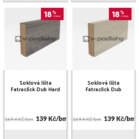
18
%
18
%
sleva
sleva
Soklová lišta
Soklová lišta
Fatraclick Dub Hard
Fatraclick Dub
(2032-01) délka 2,4m
Decent (5441-09)
délka 2,4m
139 Kč/
bm
139 Kč/
bm
169.4 Kč/
bm
169.4 Kč/
bm