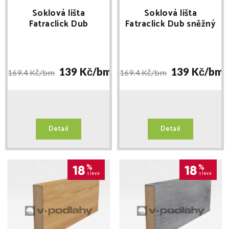
Soklová lišta
Soklová lišta
Fatraclick Dub
Fatraclick Dub sněžný
Toskánský (6328-E)
(15661-3) délka 2,4m
délka 2,4m
139 Kč/
bm
139 Kč/
bm
169.4 Kč/
bm
169.4 Kč/
bm
Detail
Detail
18
%
18
%
sleva
sleva