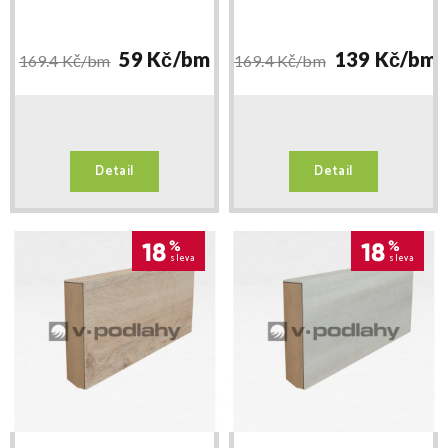
doprodej
59 Kč/
bm
139 Kč/
bm
169.4 Kč/
bm
169.4 Kč/
bm
Detail
Detail
18
%
18
%
sleva
sleva