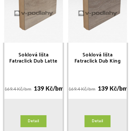
Soklová lišta
Soklová lišta
Fatraclick Dub Latte
Fatraclick Dub King
(5010-5) délka 2,4m
(2032-06) délka 2,4m
139 Kč/
bm
139 Kč/
bm
169.4 Kč/
bm
169.4 Kč/
bm
Detail
Detail