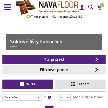
0
Můj projekt
Recenze zákazníků
Soklové lišty Fatraclick
Můj projekt
Filtrovat podle
Mřížka
Seznam
produktů na stránku