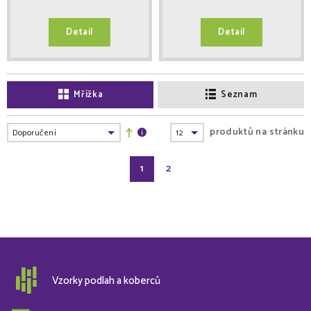
Detail
Detail
Mřížka
Seznam
produktů na stránku
1
2
Vzorky podlah a koberců