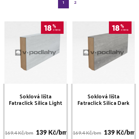
1
2
18
%
18
%
sleva
sleva
Soklová lišta
Soklová lišta
Fatraclick Silica Light
Fatraclick Silica Dark
(7231-3) délka 2,4m
(7231-6) délka 2,4m
139 Kč/
bm
139 Kč/
bm
169.4 Kč/
bm
169.4 Kč/
bm