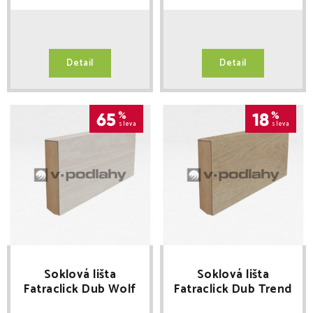
Detail
Detail
65
%
18
%
sleva
sleva
Soklová lišta
Soklová lišta
Fatraclick Dub Wolf
Fatraclick Dub Trend
2032-11 délka 2,4m
(802-02) délka 2,4m