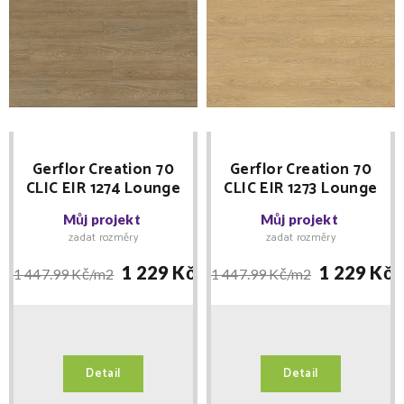
Gerflor Creation 70
Gerflor Creation 70
CLIC EIR 1274 Lounge
CLIC EIR 1273 Lounge
Oak Chestnut 240 x
Oak Natural 240 x
Můj projekt
Můj projekt
1461 MNOŽSTEVNÍ
1461 MNOŽSTEVNÍ
zadat rozměry
zadat rozměry
SLEVY
SLEVY
1 229 Kč/
m2
1 229 Kč/
1 447.99 Kč/
m2
1 447.99 Kč/
m2
Detail
Detail