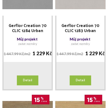
Gerflor Creation 70
Gerflor Creation 70
CLIC 1284 Urban
CLIC 1283 Urban
Street Medium 389 x
Street Light 389 x
Můj projekt
Můj projekt
729 MNOŽSTEVNÍ
729 MNOŽSTEVNÍ
zadat rozměry
zadat rozměry
SLEVY
SLEVY
1 229 Kč/
m2
1 229 Kč/
1 447.99 Kč/
m2
1 447.99 Kč/
m2
Detail
Detail
15
%
15
%
sleva
sleva