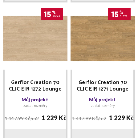
15
%
15
%
sleva
sleva
Gerflor Creation 70
Gerflor Creation 70
CLIC EIR 1272 Lounge
CLIC EIR 1271 Lounge
Oak Beige 240 x 1461
Oak Golden 240 x
Můj projekt
Můj projekt
MNOŽSTEVNÍ SLEVY
1461 MNOŽSTEVNÍ
zadat rozměry
zadat rozměry
SLEVY
1 229 Kč/
m2
1 229 Kč/
1 447.99 Kč/
m2
1 447.99 Kč/
m2