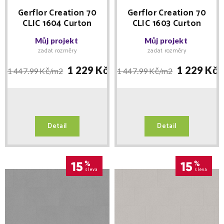
Gerflor Creation 70
Gerflor Creation 70
CLIC 1604 Curton
CLIC 1603 Curton
Stone Taupe 389 x
Stone Clear 389 x 729
Můj projekt
Můj projekt
729 MNOŽSTEVNÍ
MNOŽSTEVNÍ SLEVY
zadat rozměry
zadat rozměry
SLEVY
1 229 Kč/
m2
1 229 Kč/
1 447.99 Kč/
m2
1 447.99 Kč/
m2
Detail
Detail
15
%
15
%
sleva
sleva