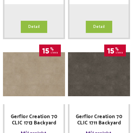
Detail
Detail
15
%
15
%
sleva
sleva
Gerflor Creation 70
Gerflor Creation 70
CLIC 1713 Backyard
CLIC 1711 Backyard
Taupe 389 x 729
Dark 389 x 729
Můj projekt
Můj projekt