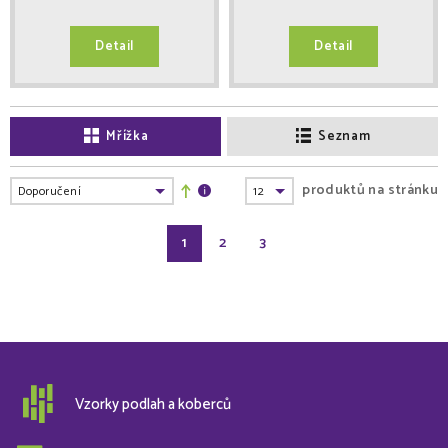
Detail
Detail
Mřížka
Seznam
produktů na stránku
1
2
3
Vzorky podlah a koberců