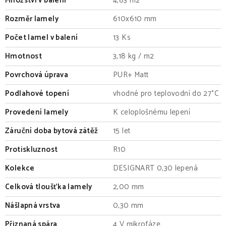
Množství v balení
4,83 m2
Rozměr lamely
610x610 mm
Počet lamel v balení
13 Ks
Hmotnost
3,18 kg / m2
Povrchová úprava
PUR+ Matt
Podlahové topení
vhodné pro teplovodní do 27°C
Provedení lamely
K celoplošnému lepení
Záruční doba bytová zátěž
15 let
Protiskluznost
R10
Kolekce
DESIGNART 0,30 lepená
Celková tloušťka lamely
2,00 mm
Nášlapná vrstva
0,30 mm
Přiznaná spára
4 V mikrofáze