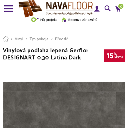
0
Můj projekt
Recenze zákazníků
Vinyl
Typ pokoje
Předsíň
Vinylová podlaha lepená Gerflor
15
%
DESIGNART 0,30 Latina Dark
sleva