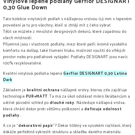
Vinylové lepené podlahy Gerflor DESIGNART
0,30 Glue Down
Tato kolekce vinylových podlah s nášlapnou vrstvou 0,3 mm v lepeném
provedení je tu pro všechny, kteří si chtějí mít z čeho vybrat.
Těšit se můžete z množství designových dekorů, které zapadnou do
všech místností.
Příjemné jsou i vlastnosti podlahy, mezi které patří, kromě vysokého
komfortu na došlap, také tlumení hluku, možnost využití do vlhkých
prostor nebo pro podlahové vytápění. Podlahy DESIGNART jsou navíc
100% recyklovatelné.
Kvalitní vinylová podlaha lepená
Gerflor DESIGNART 0,30 Latina
Dark
Základem je
kvalitní ochrana
nášlapné vrstvy, kterou zde zajišťuje
technologie
PUR+MATT
. Ta má za úkol odolávat mikro škrábancům a
udržet původní vzhled po
dlouhé roky.
Následuje nášlapná vrstva,
která chrání dekor proti většímu poškození a
definuje odolnost
podlahy.
A co je “
dekorativní papír
”? Dekor tištěný ve vysokém rozlišení, který
dokáže perfektně vykreslit strukturu a skladbu daného materiálu.