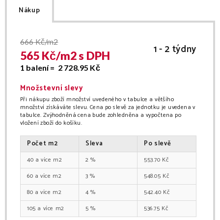
Nákup
666
Kč/m2
1 - 2 týdny
565
Kč/
m2
s DPH
1 balení =
2 728.95
Kč
Množstevní slevy
Při nákupu zboží množství uvedeného v tabulce a většího
množství získáváte slevu. Cena po slevě za jednotku je uvedena v
tabulce. Zvýhodněná cena bude zohledněna a vypočtena po
vložení zboží do košíku.
Počet
m2
Sleva
Po slevě
40
m2
2
%
553.70
Kč
60
m2
3
%
548.05
Kč
80
m2
4
%
542.40
Kč
105
m2
5
%
536.75
Kč