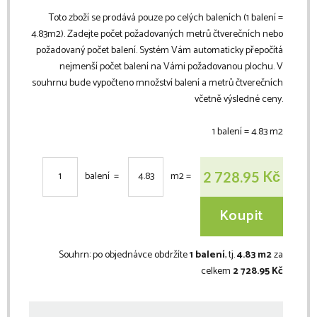
Toto zboží se prodává pouze po celých baleních (1 balení =
4.83
m2
). Zadejte počet požadovaných metrů čtverečních nebo
požadovaný počet balení. Systém Vám automaticky přepočítá
nejmenší počet balení na Vámi požadovanou plochu. V
souhrnu bude vypočteno množství balení a metrů čtverečních
včetně výsledné ceny.
1 balení =
4.83
m2
Kč
2 728.95
balení =
m2
=
Koupit
Souhrn:
po objednávce obdržíte
1 balení
, tj.
4.83 m2
za
celkem
2 728.95 Kč