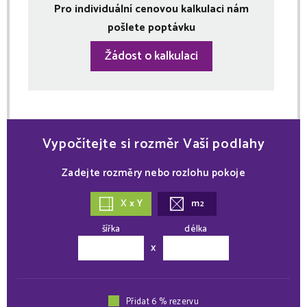
Pro individuální cenovou kalkulaci nám
pošlete poptávku
Žádost o kalkulaci
Vypočítejte si rozměr Vaší podlahy
Zadejte rozměry nebo rozlohu pokoje
X x Y
m
2
šířka
délka
x
Přidat 6 % rezervu