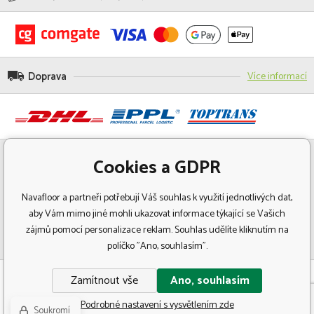
Doprava
Více informací
Cookies a GDPR
Navafloor a partneři potřebují Váš souhlas k využití jednotlivých dat,
aby Vám mimo jiné mohli ukazovat informace týkající se Vašich
zájmů pomocí personalizace reklam. Souhlas udělíte kliknutím na
políčko "Ano, souhlasím".
© Copyright 2018 Navafloor - Specializovaný prodej podlahových krytin.
Zamítnout vše
Ano, souhlasím
Všechna práva vyhrazena.
Podrobné nastavení s vysvětlením zde
Soukromí