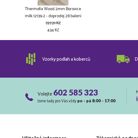
Thermofix Wood 2mm Borovice
milk 12139-2 - doprodej 28 balení
727.21 Kč
434 Kč
Vzorky podlah a koberců
D
602 585 323
Volejte
Jsme tady pro Vás vždy
po - pá 8:00 - 17:00