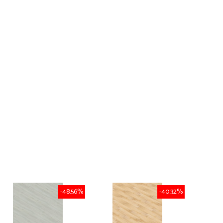
-48.56%
-40.32%