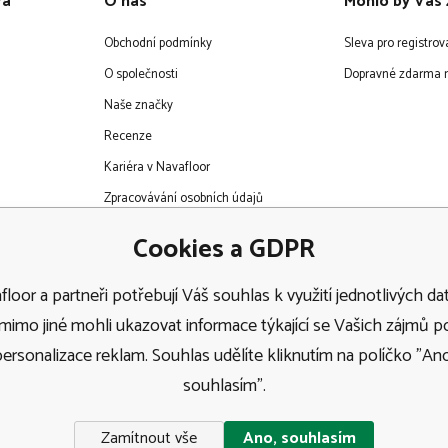
ra
O nás
Mohlo by Vás 
Obchodní podmínky
Sleva pro registro
O společnosti
Dopravné zdarma n
Naše značky
Recenze
Kariéra v Navafloor
Zpracovávání osobních údajů
EET
Cookies a GDPR
loor a partneři potřebují Váš souhlas k využití jednotlivých dat
imo jiné mohli ukazovat informace týkající se Vašich zájmů 
personalizace reklam. Souhlas udělíte kliknutím na políčko "Ano
Doprava
souhlasím".
Zamítnout vše
Ano, souhlasím