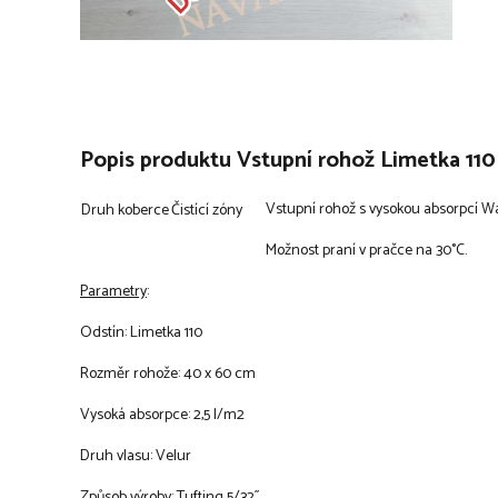
Popis produktu Vstupní rohož Limetka 1
Vstupní rohož s vysokou absorpcí 
Druh koberce
Čistící zóny
Možnost praní v pračce na 30°C.
Parametry
:
Odstín: Limetka 110
Rozměr rohože: 40 x 60 cm
Vysoká absorpce: 2,5 l/m2
Druh vlasu: Velur
Způsob výroby: Tufting 5/32´´