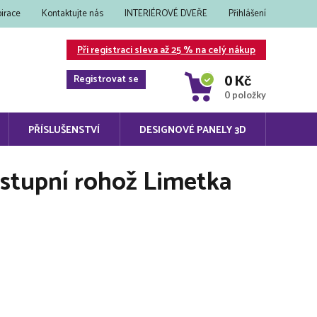
pirace
Kontaktujte nás
INTERIÉROVÉ DVEŘE
Přihlášení
Při registraci sleva až 25 % na celý nákup
Registrovat se
0 Kč
0 položky
PŘÍSLUŠENSTVÍ
DESIGNOVÉ PANELY 3D
stupní rohož Limetka