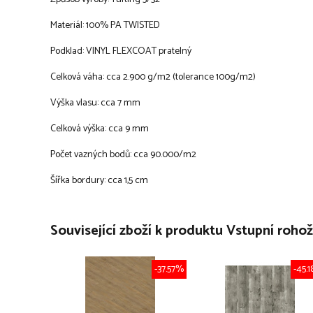
Materiál: 100% PA TWISTED
Podklad: VINYL FLEXCOAT pratelný
Celková váha: cca 2.900 g/m2 (tolerance 100g/m2)
Výška vlasu: cca 7 mm
Celková výška: cca 9 mm
Počet vazných bodů: cca 90.000/m2
Šířka bordury: cca 1,5 cm
Související zboží k produktu Vstupní roh
-37.57%
-45.