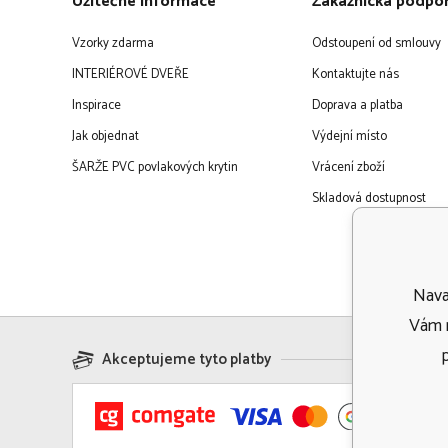
Užitečné informace
Zákaznická podpo
Vzorky zdarma
Odstoupení od smlouvy
INTERIÉROVÉ DVEŘE
Kontaktujte nás
Inspirace
Doprava a platba
Jak objednat
Výdejní místo
ŠARŽE PVC povlakových krytin
Vrácení zboží
Skladová dostupnost
Navaf
Vám m
Akceptujeme tyto platby