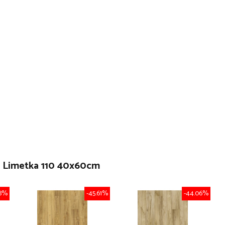
ož Limetka 110 40x60cm
18%
-45.61%
-44.06%