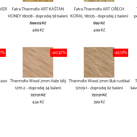
LVER
Fatra Thermofix ART KAŠTAN
Fatra Thermofix ART OŘECH
HONEY 18008 - doprodej 58 balení
KORAL 18005 - doprodej 2 balení
p
899.03 Kč
892 Kč
489 Kč
499 Kč
32%
-40.32%
-45.13%
asiv
Thermofix Wood 2mm Habr bílý
Thermofix Wood 2mm Buk rustikal
í
12111-2 - doprodej 34 balení
12109-1 - doprodej 62 balení
káv
727.21 Kč
727.21 Kč
434 Kč
399 Kč