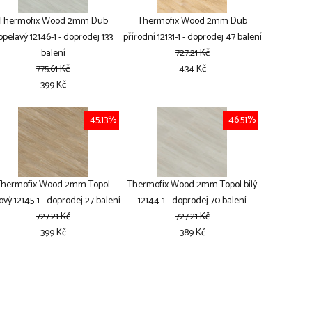
Thermofix Wood 2mm Dub
Thermofix Wood 2mm Dub
opelavý 12146-1 - doprodej 133
přírodní 12131-1 - doprodej 47 balení
balení
727.21 Kč
775.61 Kč
434 Kč
399 Kč
-45.13%
-46.51%
Thermofix Wood 2mm Topol
Thermofix Wood 2mm Topol bílý
ový 12145-1 - doprodej 27 balení
12144-1 - doprodej 70 balení
727.21 Kč
727.21 Kč
399 Kč
389 Kč