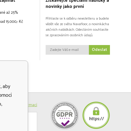
zajímat
Získávejte speciální nabídky a
novinky jako první
vané až 25%
Přihlaste se k odběru newsletteru a budete
ad 15.000,- Kč
vědět vše ze světa Navafloor, o novinkácha
akčních nabídkách. Odesláním souhlasíte
se zpracováním osobních údajů.
Odeslat
, aby
pomocí
,
Více informací