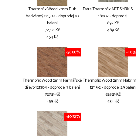
Thermofix Wood 2mm Dub
Fatra Thermofix ART SMRK SI
hedvábný 12150-1 - doprodej 10
18002 - doprodej
balení
892 Kč
727.21 Kč
489 Kč
454 Kč
-36.88%
-40.
Thermofix Wood 2mm Farmářské
Thermofix Wood 2mm Habr m
dřevo 12130-1 - doprodej 7 balení
12113-2 - doprodej 29 balen
727.21 Kč
727.21 Kč
459 Kč
434 Kč
-40.32%