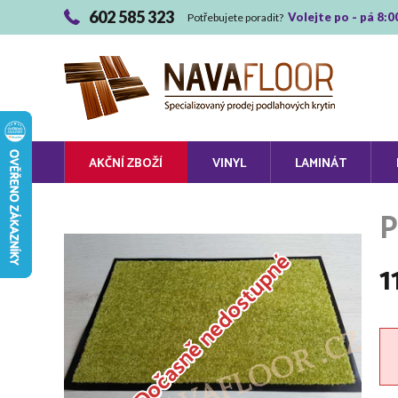
602 585 323
Volejte po - pá 8:0
Potřebujete poradit?
AKČNÍ ZBOŽÍ
VINYL
LAMINÁT
Dočasně nedostupné
1