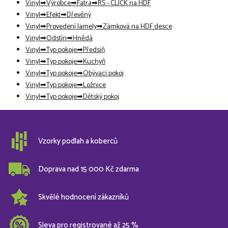
Vinyl
Výrobce
Fatra
RS - CLICK na HDF
Vinyl
Efekt
Dřevěný
Vinyl
Provedení lamely
Zámková na HDF desce
Vinyl
Odstín
Hnědá
Vinyl
Typ pokoje
Předsíň
Vinyl
Typ pokoje
Kuchyň
Vinyl
Typ pokoje
Obývací pokoj
Vinyl
Typ pokoje
Ložnice
Vinyl
Typ pokoje
Dětský pokoj
Vzorky podlah a koberců
Doprava nad 15 000 Kč zdarma
Skvělé hodnocení zákazníků
Sleva pro registrované až 25 %