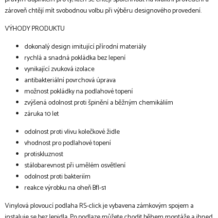
zároveň chtějí mít svobodnou volbu při výběru designového provedení.
VÝHODY PRODUKTU
dokonalý design imitující přírodní materiály
rychlá a snadná pokládka bez lepení
vynikající zvuková izolace
antibakteriální povrchová úprava
možnost pokládky na podlahové topení
zvýšená odolnost proti špinění a běžným chemikáliím
záruka 10 let
odolnost proti vlivu kolečkové židle
vhodnost pro podlahové topení
protiskluznost
stálobarevnost při umělém osvětlení
odolnost proti bakteriím
reakce výrobku na oheň Bfl-s1
Vinylová plovoucí podlaha RS-click je vybavena zámkovým spojem a
instaluje se bez lepidla. Po podlaze můžete chodit během montáže a ihned