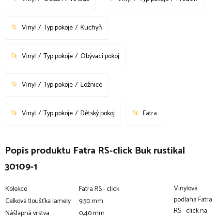
Vinyl
Typ pokoje
Kuchyň
Vinyl
Typ pokoje
Obývací pokoj
Vinyl
Typ pokoje
Ložnice
Vinyl
Typ pokoje
Dětský pokoj
Fatra
Popis produktu Fatra RS-click Buk rustikal
30109-1
Vinylová
Kolekce
Fatra RS - click
podlaha Fatra
Celková tloušťka lamely
9,50 mm
RS - click na
Nášlapná vrstva
0,40 mm