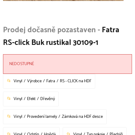
Fatra
RS-click Buk rustikal 30109-1
NEDOSTUPNÉ
Vinyl
Výrobce
Fatra
RS - CLICK na HDF
Vinyl
Efekt
Dřevěný
Vinyl
Provedení lamely
Zámková na HDF desce
Vinyl
Odstín
Hnědá
Vinyl
Typ pokoje
Předsíň