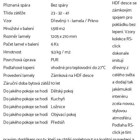
HDF desce se
Přiznaná spára
Bez spáry
zámkovým
Třída zátěže
23 - 32 - 41
spojem pro
Vzor
Dřevěný: 1 - lamela / Prkno
pokládku bez
Množství v balení
1,518 m2
lepení. Vzory
Rozměr lamely
1205 x 210 mm
kolekce RS-
Počet lamel v balení
6 Ks
click
Hmotnost
9,3 kg / m2
dokonale
Povrchová úprava
PUR
imitují
Podlahové topení
vhodné pro teplovodní do 27°C
dřeviny z
celého světa
Provedení lamely
Zámková na HDF desce
a dodají tak
Záruční doba bytová zátěž
10 let
jakémukoli
Do jakého pokoje se hodí
Dětský pokoj
interiéru
Do jakého pokoje se hodí
Kuchyň
zcela novou,
Do jakého pokoje se hodí
Ložnice
stylovou
Do jakého pokoje se hodí
Obývací pokoj
atmosféru.
Do jakého pokoje se hodí
Předsíň
Podlaha RS-
click je tím
pravým doplňkem pro ty, kteří se chtějí spolehnout na kvalitní provedení a