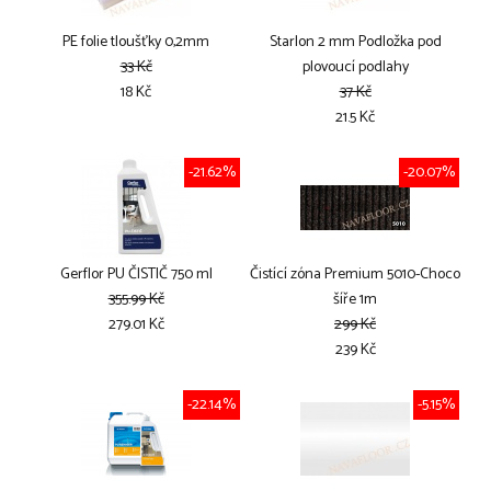
PE folie tloušťky 0,2mm
Starlon 2 mm Podložka pod
33 Kč
plovoucí podlahy
18 Kč
37 Kč
21.5 Kč
-21.62%
-20.07%
Gerflor PU ČISTIČ 750 ml
Čistící zóna Premium 5010-Choco
355.99 Kč
šíře 1m
279.01 Kč
299 Kč
239 Kč
-22.14%
-5.15%